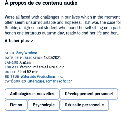
À propos de ce contenu audio
We’re all faced with challenges in our lives which in the moment
often seem unsurmountable and hopeless. That was the case for
Sophie, a high school student who found herself sitting on a park
bench one torturous autumn day, ready to end her life and her
struggle.
In Sophie’s moment of truth, a stranger suddenly appeared next to
her, offering his handkerchief which was embroidered with these
words: “If you want your life to change, you must change.”
Little did she know the adventure she was about to embark upon as
a young woman, inspired by a mysterious man who called himself
Savy.
Anthologies et nouvelles
Développement personnel
Page by page, Sophie discovers more and more about who she
truly is, unmasking the illusion of her false identity and limitations,
Fiction
Psychologie
Réussite personnelle
paving her road to endless love, abundance, and a life beyond her
wildest dreams.
You’ll find that this audiobook is a fun and suspenseful parable
based on real-life events that inspires you to move from victim to