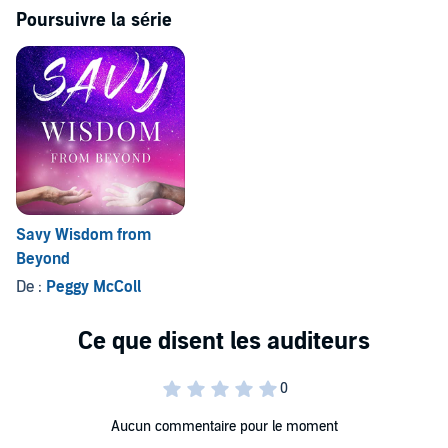
victor with actionable takeaways for the betterment of your life.
Poursuivre la série
©2021 Peggy McColl (P)2021 Waterside Productions, Inc.
Savy Wisdom from
Beyond
De :
Peggy McColl
Aucun commentaire pour le moment