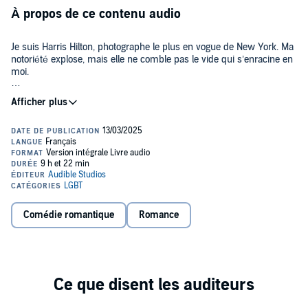
À propos de ce contenu audio
Je suis Harris Hilton, photographe le plus en vogue de New York. Ma
notoriété explose, mais elle ne comble pas le vide qui s’enracine en
moi.
Je recherche : mon Évidence.
©2024 Noémie Dargaud (P)2025 Audible GmbH
Un homme capable d’éclore les bourgeons dans mon cœur.
Un être qui fait pétiller mes sens.
Une personne pure comme le cristal.
Une âme qui saura mettre des paillettes cosmiques dans ma vie.
Comédie romantique
Romance
Mon objectif : dénicher la perle rare qui me rendra mon inspiration
et ne plus jamais la lâcher.
Cette dernière se trouve en la personne de Layz Payn, go-go dancer
et trésor le plus convoité du FoxyBear.
Il n’est pas vraiment le mec idéal à mes yeux.