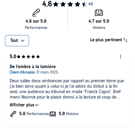
Loin de là.
Son profil : trop petit, trop maigre, trop extraverti, trop sensuel et
surtout... trop lumineux.
Enfin, c’est ce que j’ai pensé la première fois que nous nous
sommes rencontrés. Ce jeune homme hypnotisant semble cacher
Le plus pertinent
Tout
aussi un bien lourd secret.
Je devrais fuir, mais lui résister est bien trop difficile.
De l'ombre à la lumière
Deux salles deux ambiances par rapport au premier tome que
j'ai bien aimé quant à celui-ci je l'ai adoré du début à la fin
avec une audience au tribunal en mode "Franck Capra". Bref
merci Noémie pour le plaisir donné à la lecture et coup de
chapeau aux deux lecteurs plus qu'à la hauteur!!!