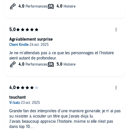
avoir lu Blaireau au vu des cross overs.
roman . En bref foncez ce fut une agréa découverte.
Je terminerai pas " Bourre-pif ? Vraiment ??" 😂😂😂 J'ai
besoin de savoir 😂
(Mon seule regret pour ce livre est de ne pas avoir put me
régaler des notes de fin de page de Noémie D, domaine dans
lequel elle excelle et ne manque pas de me régaler ou me faire
Agréablement surprise
rire ! )
Je ne m'attendais pas à ce que les personnages et l'histoire
aient autant de profondeur.
touchant
Grande fan des interprètes d'une manière générale, je n' ai pas
su résister à écouter un titre que j'avais déjà lu.
J'avais beaucoup apprécié l'histoire, même si elle n'est pas
dans top 10.