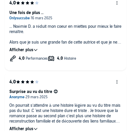
Une fois de plus ..
... Noémie D. a réduit mon coeur en miettes pour mieux le faire
renaître.
Alors que je suis une grande fan de cette autrice et que je ne
rate aucune de ses sorties livresque , je n'ai pas lu l histoire de
Layz et Harris lors de sa sortie car la troppe ne me tentait pas
plus que ça.
Imaginant ( allez savoir pourquoi) qu'il s'agissait d'une histoire
doudou, toute douce et mignonne, et ce n' était pas ce que je
recherchais a ce moment là.
BREAKING NEWS: j'étais complètement à côté de la plaque !
Surprise au vu du titre 😊
Une fois n'est pas coutume des sujets sombres, violents, de
ceux qui dérangent et pourtant si réels, y sont abordés et
j'avoue les avoir trouvé encore plus percutants en audible (au
On pourrait s’attendre à une histoire légère au vu du titre mais
passage bravo pour l'interprétation de Layz ❤️)
pas du tout .C 'est une histoire dure et triste . Je trouve que la
romance passe au second plan c’est plus une histoire de
Bref une belle histoire que je recommande vivement, qui oui
reconstruction familiale et de découverte des liens familiaux
peut être lu en stand alone , mais sera plus apprécié après
c’est intense et beau . Les amitiés aussi ont une place dans ce