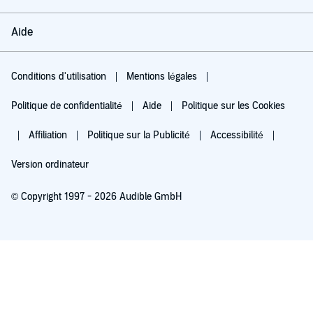
Aide
Conditions d'utilisation
Mentions légales
Politique de confidentialité
Aide
Politique sur les Cookies
Affiliation
Politique sur la Publicité
Accessibilité
Version ordinateur
© Copyright 1997 - 2026 Audible GmbH
Essayez pour 0,00 €
Renouvellement automatique à 5,99 €/mois après 30 jours. Annulation possible
chaque mois.