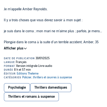
Je m'appelle Amber Reynolds.
Il y a trois choses que vous devez savoir à mon sujet :
je suis dans le coma ; mon mari ne m'aime plus ; parfois, je mens...
Plongée dans le coma à la suite d'un terrible accident, Amber, 35
ans, est prisonnière de son corps dans une chambre d'hôpital. Elle
ne peut plus ni parler ni bouger, mais elle entend tout. Elle n'a pas la
moindre idée de ce qui s'est passé. Pourtant, quelque chose lui dit
que son mari n'y est pas étranger. Si elle veut avoir une chance de
s'en sortir vivante, elle a intérêt à aller vite, très vite, pour
Titre original : Sometimes I Lie
reconstituer le fil des événements et comprendre d'où vient la
Copyright © 2017 by Alice Feeney
menace. Entre le présent paralysé, la semaine qui a précédé
Traduit de l’anglais par Françoise Smith
l'accident et les extraits d'un journal intime d'adolescence, la quête
© Bragelonne 2022
de la vérité s'apparente à un puzzle machiavélique en trois
dimensions.
Psychologie
Thrillers domestiques
Please note: This audiobook is in French.
Thrillers et romans à suspense
©2017 Alice Feeney (P)2025 W. F. Howes