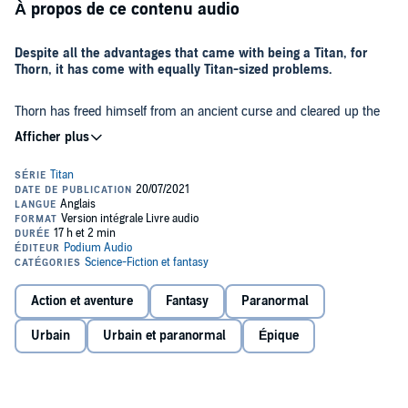
À propos de ce contenu audio
Despite all the advantages that came with being a Titan, for
Thorn, it has come with equally Titan-sized problems.
Thorn has freed himself from an ancient curse and cleared up the
political turmoil in the capital, but the looming threat to Northern
Angoril posed by the Orc invasion of Rasyn carries him back to the
Elven island. But not before he deals with a cultist infestation in his
own home.
Beset by enemies on all sides, Thorn must choose between keeping
himself safe or throwing himself into the jaws of danger to honor the
commitments he has made to his friends and allies. When he faces
foes he cannot overpower with brute strength, it will take all of his
wisdom and fortitude to keep him and his allies alive.
©2021 Seth Ring (P)2021 Podium Audio
Action et aventure
Fantasy
Paranormal
Urbain
Urbain et paranormal
Épique