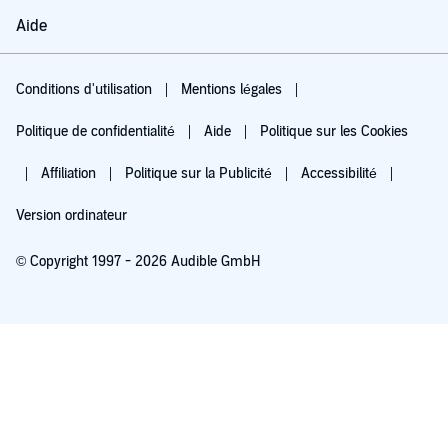
Aide
Conditions d'utilisation
Mentions légales
Politique de confidentialité
Aide
Politique sur les Cookies
Affiliation
Politique sur la Publicité
Accessibilité
Version ordinateur
© Copyright 1997 - 2026 Audible GmbH
Essayez pour 0,00 €
Renouvellement automatique à 5,99 €/mois après 30 jours. Annulation possible
chaque mois.