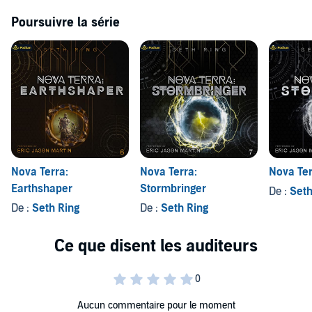
Poursuivre la série
Nova Terra:
Nova Terra:
Nova Ter
Earthshaper
Stormbringer
De :
Seth
De :
Seth Ring
De :
Seth Ring
Aucun commentaire pour le moment