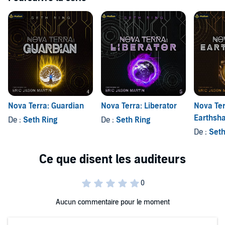
Nova Terra: Guardian
Nova Terra: Liberator
Nova Ter
Earthsh
De :
Seth Ring
De :
Seth Ring
De :
Seth
Aucun commentaire pour le moment