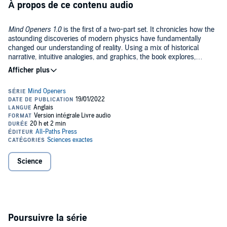
À propos de ce contenu audio
Mind Openers 1.0
is the first of a two-part set. It chronicles how the
astounding discoveries of modern physics have fundamentally
changed our understanding of reality. Using a mix of historical
narrative, intuitive analogies, and graphics, the book explores,
explains, and ponders at meaning of our deepest theories.
The author is a geophysicist (MSc, Fellow Geoscientists Canada)
and educator who specializes in translating scientific material for the
non-expert.
Key topics: History of special relativity, quantum theory, string
theory, loop quantum gravity, and cosmology.
PLEASE NOTE: When you purchase this title, the accompanying
Science
PDF will be available in your Audible Library along with the
audio.
©2020 A.J. Fagan Consulting Inc. (P)2022 A.J. Fagan Consulting Inc.
Poursuivre la série