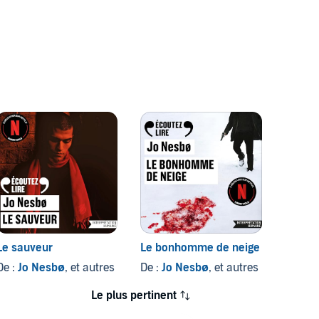
Le sauveur
Le bonhomme de neige
Le léo
De :
Jo Nesbø
, et autres
De :
Jo Nesbø
, et autres
De :
Jo
Le plus pertinent