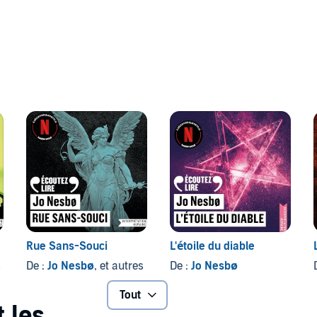
cœur du bush australien.
angkrai Namtongbai / Shutterstock (P)2020 Editions
Rue Sans-Souci
L'étoile du diable
s
De :
Jo Nesbø
, et autres
De :
Jo Nesbø
Tout