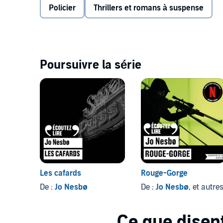
l'inspecteur Harry Hole, une traque impitoyable au 
Policier
Thrillers et romans à suspense
©2002 Gaïa Editions. Couverture : d’après photo Kri
Gallimard
Poursuivre la série
Les cafards
Rouge-Gorge
De :
Jo Nesbø
De :
Jo Nesbø
, et autre