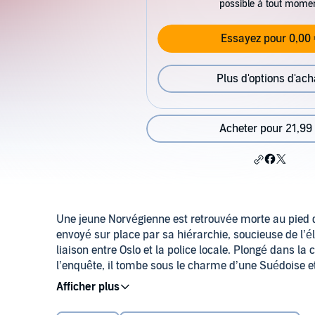
possible à tout mome
Essayez pour 0,00 
Plus d'options d'ach
Acheter pour 21,99
Une jeune Norvégienne est retrouvée morte au pied d’
envoyé sur place par sa hiérarchie, soucieuse de l’é
liaison entre Oslo et la police locale. Plongé dans la c
l’enquête, il tombe sous le charme d’une Suédoise e
sauvages se multiplient jusqu’à toucher Harry de prè
lance dans une traque acharnée, au risque de somb
Le talentueux Dominique Collignon-Maurin nous plon