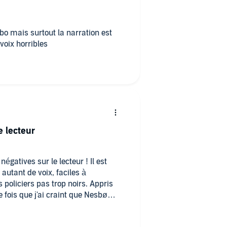
bo mais surtout la narration est
oix horribles
e lecteur
négatives sur le lecteur ! Il est
autant de voix, faciles à
 policiers pas trop noirs. Appris
e fois que j'ai craint que Nesbø
ombe dans un cliché, il pirouettait à temps ! Je vais continuer la série.