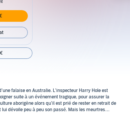
nt
€
at
 €
une falaise en Australie. L’inspecteur Harry Hole est
loigner suite à un événement tragique, pour assurer la
ulture aborigène alors qu’il est prié de rester en retrait de
t lui dévoile peu à peu son passé. Mais les meurtres
s. Impliqué personnellement dans cette affaire, il se
rer.
ge irrésistiblement dans la première enquête de