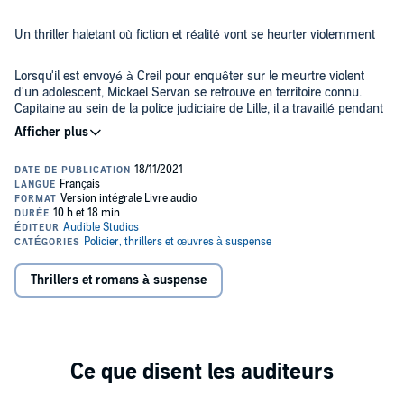
Un thriller haletant où fiction et réalité vont se heurter violemment
Lorsqu'il est envoyé à Creil pour enquêter sur le meurtre violent
d'un adolescent, Mickael Servan se retrouve en territoire connu.
Capitaine au sein de la police judiciaire de Lille, il a travaillé pendant
des années dans les quartiers difficiles de Creil, et cette nouvelle
affaire fait réapparaître de terribles souvenirs. Accompagné de sa
partenaire Natsumi et d'Océane, une jeune enquêtrice, ils vont
Réussiront-ils à déjouer les plans de ce tueur machiavélique avant
tenter d'élucider ce crime atroce. L'assassin a tracé sur le mur une
qu'il ne soit trop tard ?
marque mystérieuse avec le sang de la victime. Mais très vite, les
meurtres s'enchaînent, toujours accompagnés de cette marque
©2021 Les Nouveaux Auteurs (P)2021 Audible Studios
sanglante.
Thrillers et romans à suspense