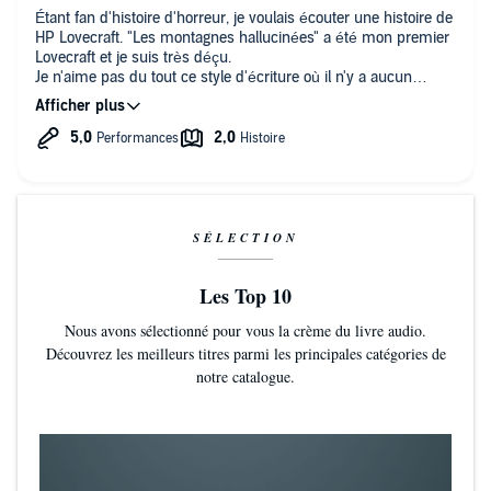
Étant fan d'histoire d'horreur, je voulais écouter une histoire de
HP Lovecraft. "Les montagnes hallucinées" a été mon premier
Lovecraft et je suis très déçu.
Je n'aime pas du tout ce style d'écriture où il n'y a aucun
dialogue, c'est le compte rendu d'un explorateur donc juste du
descriptif.
Bref, je sais maintenant que Lovecraft, ce n'est pas pour moi.
Sinon le narrateur était top, quoiqu'un peu speed, mais je
pense que c'est voulu.
SÉLECTION
Les Top 10
Nous avons sélectionné pour vous la crème du livre audio.
Découvrez les meilleurs titres parmi les principales catégories de
notre catalogue.