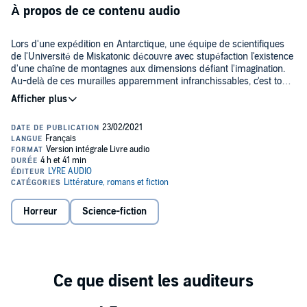
À propos de ce contenu audio
Lors d'une expédition en Antarctique, une équipe de scientifiques
de l'Université de Miskatonic découvre avec stupéfaction l'existence
d'une chaîne de montagnes aux dimensions défiant l'imagination.
Au-delà de ces murailles apparemment infranchissables, c'est toute
une Cité qui se découvre à leurs yeux : cubes, blocs mégalithiques
à l'équilibre impossible, les ruines, par leur seule architecture,
NB : Cette version audio est antérieurement parue aux éditions
terrifient l'équipe envoyée en reconnaissance. Pourtant, d'autres
Libellus. Musique par Benoit Seyrat.
horreurs les attendront bientôt : au fond d'une grotte, à demi
ensevelis et pourtant parfaitement conservés, des cadavres de
©2008 Domaine Public / Traduit par Lyre Audio (P)2008 Lyre Audio
créatures dont l'existence remonterait à des millions d'années sont
découverts. Mais ces monstres d'un autre temps sont-ils
réellement morts ?
Horreur
Science-fiction