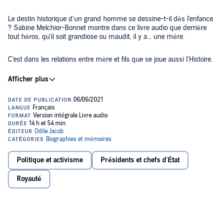
Le destin historique d'un grand homme se dessine-t-il dès l'enfance
? Sabine Melchior-Bonnet montre dans ce livre audio que derrière
tout héros, qu'il soit grandiose ou maudit, il y a... une mère.
C'est dans les relations entre mère et fils que se joue aussi l'Histoire.
Que seraient en effet Néron, François Ier, Louis XIII, Louis XIV,
Napoléon, mais aussi Churchill, Staline, Hitler, sans leur mère ?
C'est à la restitution de ces biographies historiques sous l'angle
inédit des relations entre mère et fils que s'attache ici l'auteur.
Et c'est à résoudre le mystère de ces destins uniques que nous
sommes ici conviés, dans une série de portraits d'Histoire
déroutants et inattendus.
Politique et activisme
Présidents et chefs d'État
©2017 Odile Jacob (P)2021 Odile Jacob
Royauté