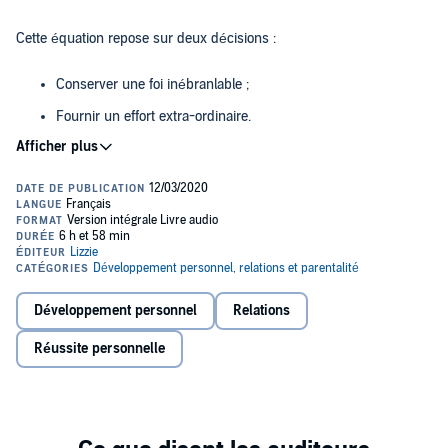
Cette équation repose sur deux décisions :
Conserver une foi inébranlable ;
Fournir un effort extra-ordinaire.
Et ce pour réaliser ses objectifs, les plus imposants, intimidants et
improbables... soit, des miracles.
Apprenez à remplacer la peur par la foi, à abandonner vos émotions
négatives, à prendre conscience de votre potentiel illimité et à
canaliser votre énergie.
Développement personnel
Relations
Vous pourrez ensuite relever le "défi des 30 jours" en mettant en
pratique cette équation, et réaliser ainsi votre premier miracle.
Réussite personnelle
©2019 / 2020 Titre original : The Miracle Equation – The Two
Decisions That Move.Your Biggest Goals from Possible, to Probable,
to Inevitable.© Hal Elrod International, Inc., 2019.Droits français
cédés par Hal Elrod International, Inc., USA, via.Sterling Lord
Literistic, Inc., New-York, USA, et Éliane Benisti, Paris, France.©