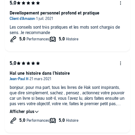
Devellopement personnel profond et pratique
Les conseils sont très pratiques et les mots sont chargés de
sens. Je recommande
Hal une histoire dans l'histoire
bonjour, pour ma part, tous les livres de Hak sont inspirants,
que dire simplement, sachez , pensez , actionnez votre pouvoir
car un livre si beau soit-il, vous l'avez lu, alors faites ensuite un
pas vers votre objectif, votre vie, faites le premier petit pas,
vous voulez gravir la montagne, il faut faire un pas, si vous la
regardez dans son entièreté, là cela semble insurmontable,
faites comme le cycliste,il ne voit pas directement le sommet, il
voit la route à 100m, 200 m,il ne sait pas ce qu'il y a derrière,
le voyage est plus important que la destination.