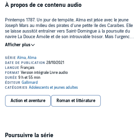
À propos de ce contenu audio
Printemps 1787. Un jour de tempête, Alma est jetée avec le jeune
Joseph Mars au milieu des pirates d'une petite île des Caraïbes. Elle
se laisse aussitôt entraîner vers Saint-Domingue à la poursuite du
navire La Douce Amélie et de son introuvable trésor. Mais l'urgence
de retrouver son petit frère, Lam, éloigne vite Alma de ces vies de
©2021 Editions Gallimard Jeunesse (P)2021 Editions Gallimard
chercheurs d'or et l'embarque à nouveau à travers les mers et les
Jeunesse
continents. En se séparant, les chemins de Joseph et Alma leur
révèlent tout ce qui les unit.
Action et aventure
Roman et littérature
Poursuivre la série