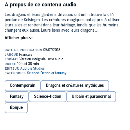
À propos de ce contenu audio
Les dragons et leurs gardiens dévoués ont enfin trouvé la cité
perdue de Kelsingra. Les créatures magiques ont appris à utiliser
leurs ailes et rentrent dans leur héritage, tandis que les humains
changent eux aussi. Leurs liens avec leurs dragons
s'approfondissant, Thymara, Tatou, Kanaï et même Sédric, le plus
improbable des gardiens, commencent à se transformer en
magnifiques Anciens, dotés de traits exquis qui reflètent les
dragons qu'ils servent.
Mais si les humains ont exploré les rues désertes et les immenses
édifices de Kelsingra, ils n'ont pas découvert les légendaires puits
d'argent dont les dragons ont besoin pour leur santé et leur
existence. Des ennemis approchent, et les gardiens vont devoir
s'immerger dans les souvenirs d'Anciens disparus depuis des
Contemporain
Dragons et créatures mythiques
éternités, au risque d'en devenir dépendants, pour y puiser les
indices nécessaires à leur survie.
Fantasy
Science-fiction
Urbain et paranormal
Épique
>> Ce livre audio en version intégrale vous est proposé en
exclusivité par Audible et est uniquement disponible en
téléchargement.©2014 Flammarion. Traduit de l'anglais par A.
Mousnier-Lompré (P)2018 Audible Studios