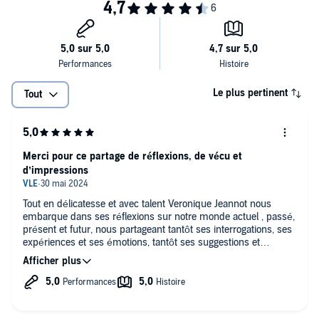
Le plus pertinent
Tout
Merci pour ce partage de réflexions, de vécu et
d’impressions
Tout en délicatesse et avec talent Veronique Jeannot nous
embarque dans ses réflexions sur notre monde actuel , passé,
présent et futur, nous partageant tantôt ses interrogations, ses
expériences et ses émotions, tantôt ses suggestions et
recommandations. Sa voix douce et claire, est un plaisir à
écouter. Merci un grand merci, j’ai adoré ! Tant, que j’irai
même acheter le livre pour l’avoir sous la main afin de
retrouver les passages qui m’ont le plus marqué