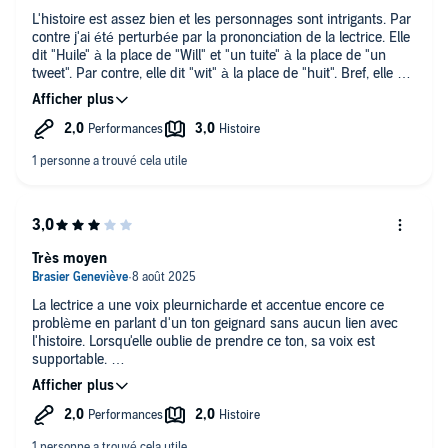
L'histoire est assez bien et les personnages sont intrigants. Par
contre j'ai été perturbée par la prononciation de la lectrice. Elle
dit "Huile" à la place de "Will" et "un tuite" à la place de "un
tweet". Par contre, elle dit "wit" à la place de "huit". Bref, elle a
peut-être juste un accent mais ça m'a détourné de l'histoire de
nombreuses fois...
Très moyen
La lectrice a une voix pleurnicharde et accentue encore ce
problème en parlant d'un ton geignard sans aucun lien avec
l'histoire. Lorsqu'elle oublie de prendre ce ton, sa voix est
supportable.
L'histoire est très alambiquée et limite du cohérent. Donc bof,
bof, bof ....