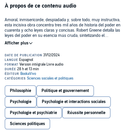
À propos de ce contenu audio
Amoral, inmisericorde, despiadada y, sobre todo, muy instructiva,
esta incisiva obra concentra tres mil años de historia del poder en
cuarenta y ocho leyes claras y concisas. Robert Greene detalla las
leyes del poder en su esencia más cruda, sintetizando el
pensamiento de Maquiavelo, Sun Tzu, Carl von Clausewitz y otros
grandes teóricos y estrategas. Algunas leyes sugieren la prudencia
Please note: This audiobook is in Spanish.
(“Ley n° 1: nunca le haga sombra a su amo”); otras, el sigilo (“Ley n°
3: disimule sus intenciones”); otras más, una total falta de piedad
©2019 Robert Greene (P)2024 Bookavivo
(“Ley n° 15: aplaste por completo a su enemigo”).
Philosophie
Politique et gouvernement
Psychologie
Psychologie et interactions sociales
Psychologie et psychiatrie
Réussite personnelle
Sciences politiques