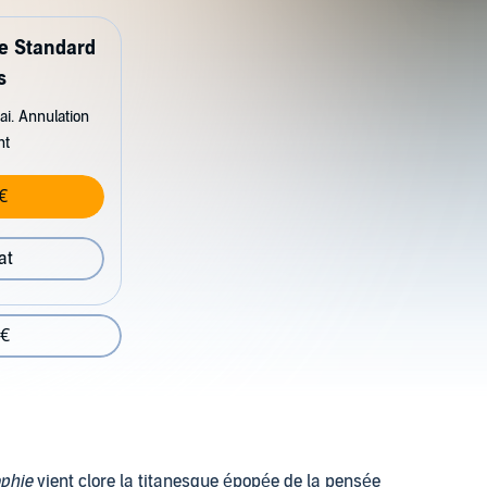
de Standard
s
ai. Annulation
nt
€
at
 €
ophie
vient clore la titanesque épopée de la pensée