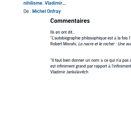
nihilisme. Vladimir
Jankélévitch - Robert
De :
Michel Onfray
Misrahi - Mikel
Commentaires
Dufrenne - Pierre
Hadot 2
Ils en ont dit...
"L'autobiographie philosophique est à la fois l'i
Robert Misrahi,
La nacre et le rocher : Une au
"Il faut bien donner un nom à ce qui n'a pas d
est infiniment grand par rapport à l'infiniment 
Vladimir Jankélévitch