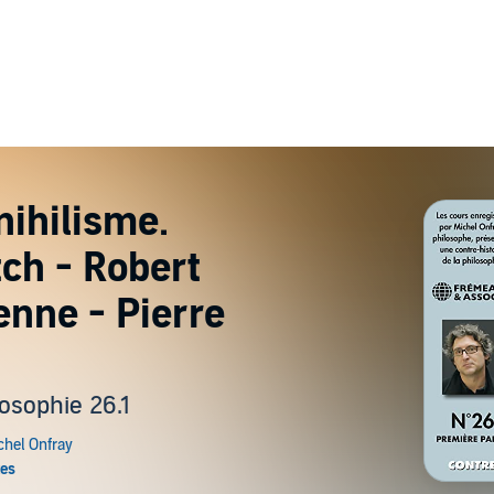
nihilisme.
tch - Robert
enne - Pierre
losophie 26.1