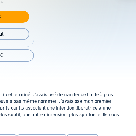
nt
€
at
 €
 rituel terminé. J’avais osé demander de l’aide à plus
e pouvais pas même nommer. J’avais osé mon premier
esprits car ils associent une intention libératrice à une
lus subtil, une autre dimension, plus spirituelle. Ils nous
le à la foi que nous avons en lui. Dans cet ouvrage, Arnaud
t les rituels, outil universel, simple et poétique, qui vient
 du sens à nosactions quotidiennes. Pacifier nos relations,