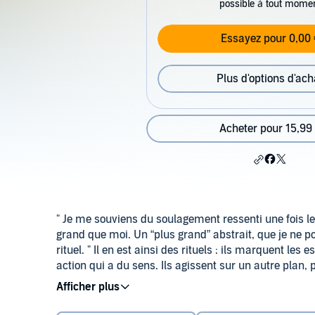
possible à tout mome
Essayez pour 0,00 
Plus d'options d'ach
Acheter pour 15,99
" Je me souviens du soulagement ressenti une fois le
grand que moi. Un “plus grand” abstrait, que je n
rituel. " Il en est ainsi des rituels : ils marquent les 
action qui a du sens. Ils agissent sur un autre plan, p
offrent une guérison et une réparation proportionnel
©2024 Animae (P)2024 Audible GmbH
Riou vous invite à explorer ce formidable outil que son
donner du corps à nos valeurs et à nos intentions, et