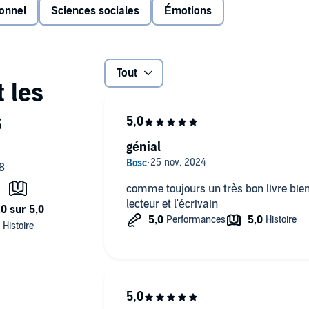
onnel
Sciences sociales
Émotions
veiller sur notre santé, honorer la nature et les cycles,
 la mort... Un regard subtil et sensible pour incarner la
égende de vie.
Tout
génial
comme toujours un très bon livre bien 
lecteur et l'écrivain