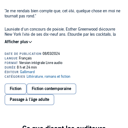
"Je me rendais bien compte que, cet été, quelque chose en moi ne
tournait pas rond."
Lauréate d’un concours de poésie, Esther Greenwood découvre
New York l’été de ses dix-neuf ans. Étourdie par les cocktails, la
mode, les flirts et les amitiés fugaces, elle découvre la vie mondaine.
Censée s’amuser comme jamais, elle s’ennuie et se trouve
progressivement assaillie par des pensées morbides. De retour chez
elle, tiraillée entre ses aspirations littéraires et son avenir tout tracé
Constance Dollé s'empare avec une grande justesse de ce roman
de femme au foyer, elle sombre dans une brutale dépression et se
incontournable, célébré pour son humour noir et son regard acéré
fait interner.
sur la société patriarcale.
©1972 Editions Denoël (P)2024 Editions Gallimard
Fiction
Fiction contemporaine
Passage à l'âge adulte