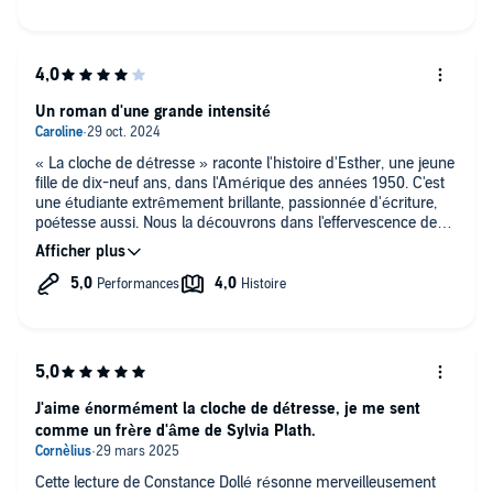
Un roman d'une grande intensité
« La cloche de détresse » raconte l'histoire d'Esther, une jeune
fille de dix-neuf ans, dans l'Amérique des années 1950. C'est
une étudiante extrêmement brillante, passionnée d'écriture,
poétesse aussi. Nous la découvrons dans l'effervescence de
son jeune âge, sa vie à New-York, partagée entre son job d'été
dans un grand magazine et les soirées avec ses amies.
Mais au fil des pages, le ton change, les angoisses naissent au
creux de son ventre et la dépression finit par la submerger.
Prisonnière de sa cloche de verre, elle pose un regard
tristement cynique sur le monde dans lequel elle vit. J'ai été
énormément touchée par sa désespérance, où la mort lui
semble la seule issue possible.
J'aime énormément la cloche de détresse, je me sent
comme un frère d'âme de Sylvia Plath.
« La cloche de détresse » est un roman d'une grande
intensité. J'ai été bouleversée par la puissance des mots, par
la justesse des ressentis, par l'écriture superbe de Sylvia Plath.
Cette lecture de Constance Dollé résonne merveilleusement