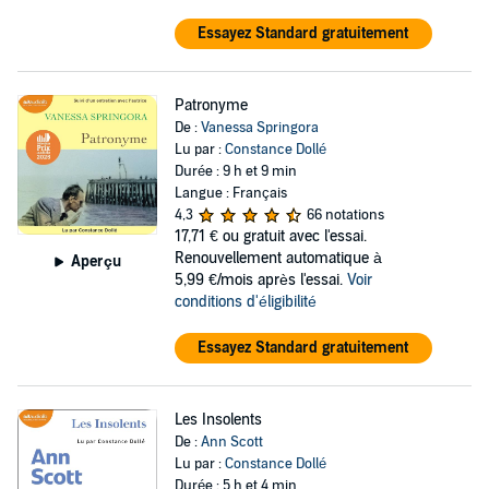
Essayez Standard gratuitement
Patronyme
De :
Vanessa Springora
Lu par :
Constance Dollé
Durée : 9 h et 9 min
Langue : Français
4,3
66 notations
17,71 €
ou gratuit avec l'essai.
Renouvellement automatique à
Aperçu
5,99 €/mois après l'essai.
Voir
conditions d'éligibilité
Essayez Standard gratuitement
Les Insolents
De :
Ann Scott
Lu par :
Constance Dollé
Durée : 5 h et 4 min