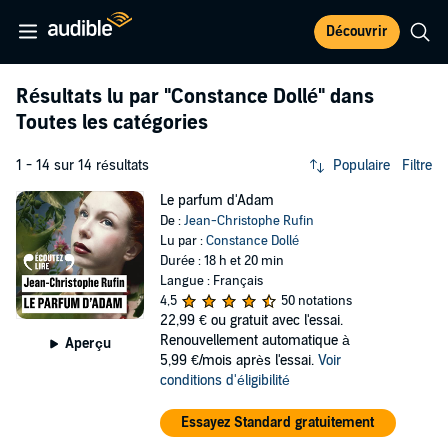
Découvrir
Résultats lu par
"Constance Dollé"
dans
Toutes les catégories
1 - 14 sur 14 résultats
Populaire
Filtre
Le parfum d'Adam
De :
Jean-Christophe Rufin
Lu par :
Constance Dollé
Durée : 18 h et 20 min
Langue : Français
4,5
50 notations
22,99 €
ou gratuit avec l'essai.
Renouvellement automatique à
Aperçu
5,99 €/mois après l'essai.
Voir
conditions d'éligibilité
Essayez Standard gratuitement