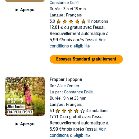
Constance Dollé
Durée : 3 h et 18 min
Aperçu
Langue : Français
5,0
11 notations
12,01 €
ou gratuit avec l'essai.
Renouvellement automatique à
5,99 €/mois après l'essai.
Voir
conditions d'éligibilité
Essayez Standard gratuitement
Frapper l'épopée
De :
Alice Zeniter
Lu par :
Constance Dollé
Durée : 9 h et 23 min
Langue : Français
4,1
45 notations
17,71 €
ou gratuit avec l'essai.
Renouvellement automatique à
Aperçu
5,99 €/mois après l'essai.
Voir
conditions d'éligibilité