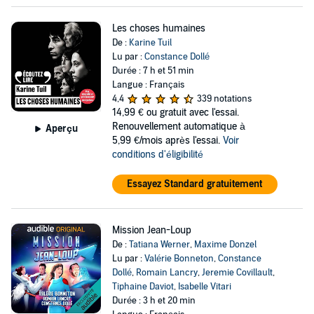
Les choses humaines
De :
Karine Tuil
Lu par :
Constance Dollé
Durée : 7 h et 51 min
Langue : Français
4,4
339 notations
14,99 €
ou gratuit avec l'essai.
Renouvellement automatique à
Aperçu
5,99 €/mois après l'essai.
Voir
conditions d'éligibilité
Essayez Standard gratuitement
Mission Jean-Loup
De :
Tatiana Werner
,
Maxime Donzel
Lu par :
Valérie Bonneton
,
Constance
Dollé
,
Romain Lancry
,
Jeremie Covillault
,
Tiphaine Daviot
,
Isabelle Vitari
Durée : 3 h et 20 min