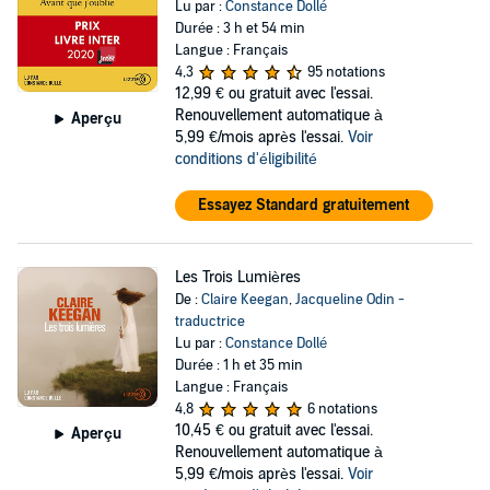
Lu par :
Constance Dollé
Durée : 3 h et 54 min
Langue : Français
4,3
95 notations
12,99 €
ou gratuit avec l'essai.
Renouvellement automatique à
Aperçu
5,99 €/mois après l'essai.
Voir
conditions d'éligibilité
Essayez Standard gratuitement
Les Trois Lumières
De :
Claire Keegan
,
Jacqueline Odin -
traductrice
Lu par :
Constance Dollé
Durée : 1 h et 35 min
Langue : Français
4,8
6 notations
10,45 €
ou gratuit avec l'essai.
Aperçu
Renouvellement automatique à
5,99 €/mois après l'essai.
Voir