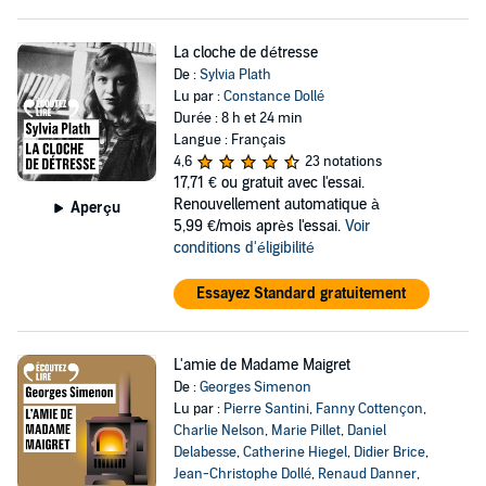
La cloche de détresse
De :
Sylvia Plath
Lu par :
Constance Dollé
Durée : 8 h et 24 min
Langue : Français
4,6
23 notations
17,71 €
ou gratuit avec l'essai.
Renouvellement automatique à
Aperçu
5,99 €/mois après l'essai.
Voir
conditions d'éligibilité
Essayez Standard gratuitement
L'amie de Madame Maigret
De :
Georges Simenon
Lu par :
Pierre Santini
,
Fanny Cottençon
,
Charlie Nelson
,
Marie Pillet
,
Daniel
Delabesse
,
Catherine Hiegel
,
Didier Brice
,
Jean-Christophe Dollé
,
Renaud Danner
,