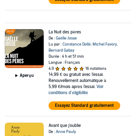
La Nuit des pères
De :
Gaëlle Josse
Lu par :
Constance Dollé
,
Michel Favory
,
Bernard Gabay
Durée : 4 h et 51 min
Langue : Français
4,9
16 notations
14,99 €
ou gratuit avec l'essai.
Aperçu
Renouvellement automatique à
5,99 €/mois après l'essai.
Voir
conditions d'éligibilité
Essayez Standard gratuitement
Avant que j'oublie
De :
Anne Pauly