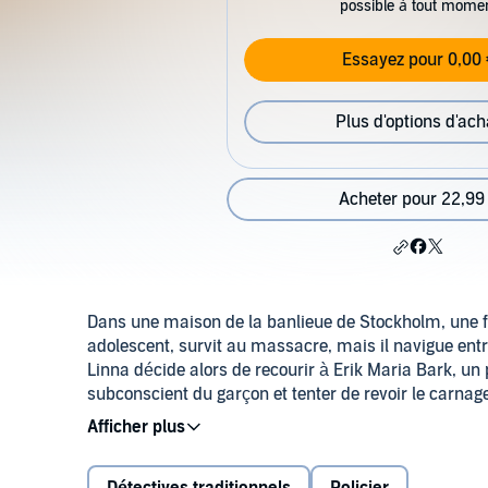
possible à tout mome
Essayez pour 0,00 
Plus d'options d'ach
Acheter pour 22,99
Dans une maison de la banlieue de Stockholm, une f
adolescent, survit au massacre, mais il navigue entre
Linna décide alors de recourir à Erik Maria Bark, un
subconscient du garçon et tenter de revoir le carna
ignore qu'avec ces révélations qu'il traque dans la 
compte à rebours vient de commencer.