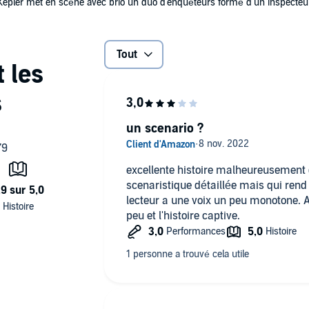
Kepler met en scène avec brio un duo d'enquêteurs formé d'un inspecteur
Tout
un scenario ?
excellente histoire malheureusement 
scenaristique détaillée mais qui rend l'écoute fastidieuse d'autant que le
lecteur a une voix un peu monotone. Après 1/3 du livre cela s'allege un
peu et l'histoire captive.