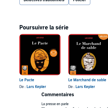
Détectives traditionnels
Policier
Thierry Jansen donne de ce thriller réellement hypnot
double jeu entre une parole manipulatrice et libératr
Lars Kepler
est le pseudonyme du couple d'écrivain
la vie, ils ont écrit plusieurs romans chacun. Best-s
pays,
L'Hypnotiseur
est leur premier roman à quatr
Poursuivre la série
Le narrateur
Né en 1972 et diplômé de l'IAD Théâtre en 1995,
Thi
scène. Formé au clown et à la commedia dell'arte, il
Dragone.©2011 Audiolib (P)2011 Audiolib
Le Pacte
Le Marchand de sable
De :
Lars Kepler
De :
Lars Kepler
Commentaires
La presse en parle