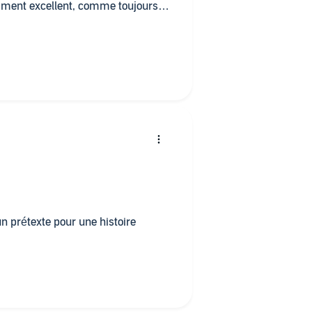
aiment excellent, comme toujours.
s je ne le mets pas en tête de
un prétexte pour une histoire