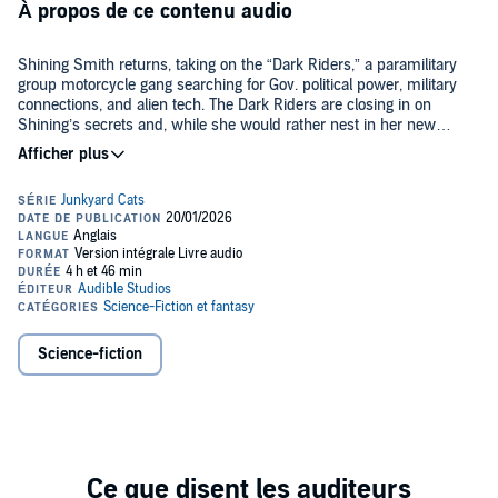
À propos de ce contenu audio
Shining Smith returns, taking on the “Dark Riders,” a paramilitary
group motorcycle gang searching for Gov. political power, military
connections, and alien tech. The Dark Riders are closing in on
Shining’s secrets and, while she would rather nest in her new
roadhouse, Shining must protect her own, once again taking the
battle to the enemy.
Unfortunately, CAIT, the original AI on the junkyard’s crashed
spaceship, has its own agenda buried in the ship’s code and choses
this time to implement it. There is nothing Shining can do to stop it,
except what she does best–plot an offensive, get her people in
place, and hope Jolene can outsmart the virtual alter ego.
But the cataclysmic snow storm crashing in with all the power and
subtlety of Mateo in his WarBot suit could be the end of them all.
©2026 Faith Hunter (P)2025 Audible, Inc.
Science-fiction