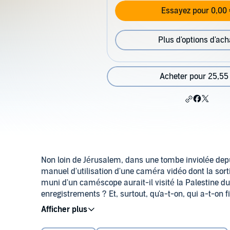
Essayez pour 0,00 
Plus d'options d'ach
Acheter pour 25,55
Non loin de Jérusalem, dans une tombe inviolée dep
manuel d'utilisation d'une caméra vidéo dont la sor
muni d'un caméscope aurait-il visité la Palestine du I
enregistrements ? Et, surtout, qu'a-t-on, qui a-t-on f
archéologique de tous les temps ou d'un canular de
En terre de Palestine et d'Israël, sur fond d'expertis