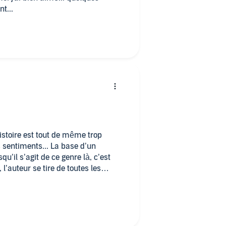
ssive concernant ce livre ? Est-
t...
dans le suspens avec des réactions
 Judith se fait un long monologue
 alors qu'au final, c'est tout autre
aturale !
istoire est tout de même trop
 sentiments... La base d’un
u’il s’agit de ce genre là, c’est
 l’auteur se tire de toutes les
 crédibles... Je suis déçu, c’est
tion » portée par une foi