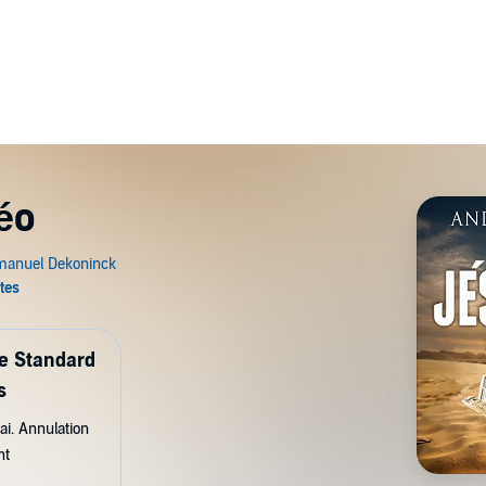
éo
de Standard
s
ai. Annulation
nt