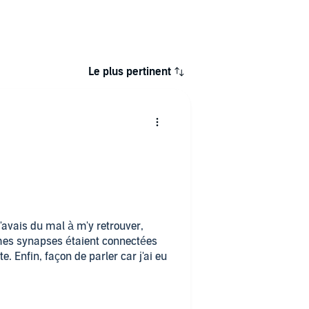
Le plus pertinent
j'avais du mal à m'y retrouver,
 mes synapses étaient connectées
te. Enfin, façon de parler car j'ai eu
heures, mais j'ai repris le récit à