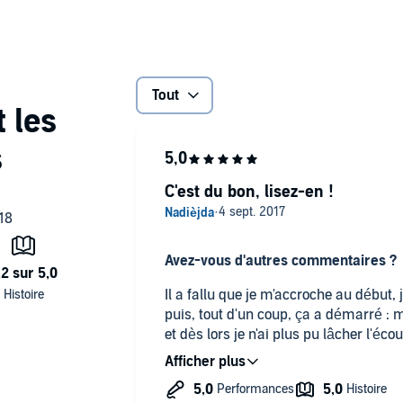
ffrontent chercheurs, médias avides de sensationnel et
s gens téméraires poursuivent leur quête parallèle et
gent pas bon de rendre publiques. Ne feront-elles pas
ale ? Un frileur exceptionnel, par l'auteur de
Des milliards
 (P)2016 Lübbe Audio
Tout
C'est du bon, lisez-en !
Avez-vous d'autres commentaires ?
Il a fallu que je m'accroche au début, 
puis, tout d'un coup, ça a démarré :
et dès lors je n'ai plus pu lâcher l'écou
d'autres choses à faire pendant ces 21 
chaque fois que je pouvais.