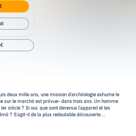
€
at
 €
uis deux mille ans, une mission d'archéologie exhume le
tie sur le marché est prévue- dans trois ans. Un homme
er siècle ? Si oui, que sont devenus l'appareil et les
ilmé ? S'agit-il de la plus redoutable découverte
 génie ?
es scientifiques, de négociations acharnées et de sectes