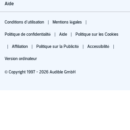
Aide
Conditions d'utilisation
Mentions légales
Politique de confidentialité
Aide
Politique sur les Cookies
Affiliation
Politique sur la Publicité
Accessibilité
Version ordinateur
© Copyright 1997 - 2026 Audible GmbH
Essayez pour 0,00 €
Renouvellement automatique à 5,99 €/mois après 30 jours. Annulation possible
chaque mois.