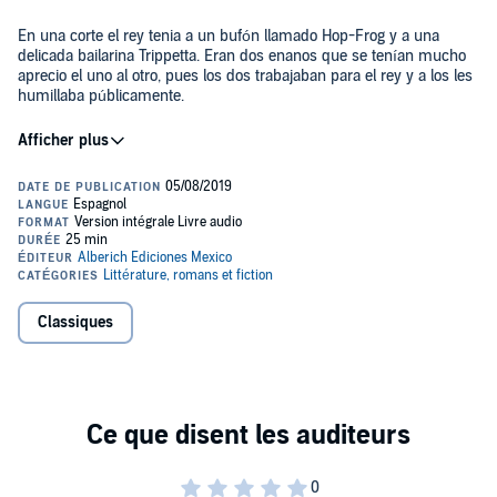
En una corte el rey tenia a un bufón llamado Hop-Frog y a una
delicada bailarina Trippetta. Eran dos enanos que se tenían mucho
aprecio el uno al otro, pues los dos trabajaban para el rey y a los les
humillaba públicamente.
Un día su majestad le dijo a Hop-Frog que iba a hacer una fiesta de
carnaval, con muchas máscaras y disfraces, solo iba a invitar a la
nobleza y necesitaba de su ayuda para que la fiesta marchara bien.
El día de la fiesta Hop-Frog fue llamado a la cámara donde se
encontraba su majestad, éste estaba con sus ministros y ellos
pidieron consejo a Hop-Frog para disfrazarse de una manera
innovadora y nunca vista, original.
Classiques
Pero antes hicieron que Hop-Frog se emborrachara, éste como
pudo les hizo unos trajes parecidos a unos simios, les gustó mucho
la idea y así salieron orgullosos a la fiesta, Hop-Frog que le habían
encargado animar la fiesta reunió a los ministros y al rey en el
centro de la sala, les hizo hacer un circulo y los ató a todos con una
cadena, los elevo como si fueran una lámpara y luego les prendió
Please note: This audiobook is in Spanish.
fuego a todos, murieron carbonizados.
Public Domain (P)2019 Jaime Arredondo