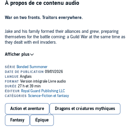
À propos de ce contenu audio
War on two fronts. Traitors everywhere.
Jake and his family formed their alliances and grew, preparing
themselves for the battle coming: a Guild War at the same time as
they dealt with evil invaders.
As entire worlds burn, Hearthtribe unleashes its full might, fighting a
desperate war on multiple fronts to drive back the corrupting tide of
Tartarus. Yet the greatest threat isn't the enemy at the gates. It's the
allies who plan to stab them in the back.
To save the half-dozen worlds hanging in the balance, they won't
just have to win a war. They'll have to expose the truth before their
entire legacy is turned to ash.
Action et aventure
Dragons et créatures mythiques
They built an empire. Now they must start a revolution.
Fantasy
Épique
Contains: LitRPG system, crafting, cultivation, dungeon
crawling, dating, kingdom building, and an infinite universe.