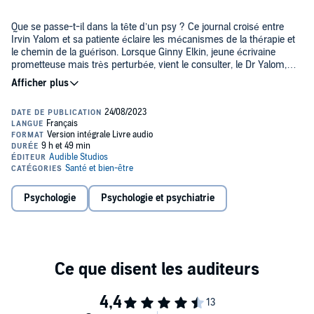
Que se passe-t-il dans la tête d’un psy ? Ce journal croisé entre
Irvin Yalom et sa patiente éclaire les mécanismes de la thérapie et
le chemin de la guérison. Lorsque Ginny Elkin, jeune écrivaine
prometteuse mais très perturbée, vient le consulter, le Dr Yalom,
pour encourager sa patiente à écrire, trouve une tout autre approche
©2023 Albin Michel (P)2023 Audible GmbH
de la thérapie que ses confrères : Ginny, qui n’a pas d’argent, paiera
ses séances avec des écrits, tandis que le thérapeute consignera,
lui aussi, ses notes impressionnistes et non cliniques après chaque
séance. Guérir à deux voix est l’aboutissement littéraire de ce pacte.
Il se lit comme un roman, l’histoire de deux êtres humains qui se
rencontrent dans l’intimité d’un tête-à-tête thérapeutique
d’exception, invitant le lecteur à pénétrer les arcanes de la cure, tant
du côté du thérapeute que de celui du patient.
Psychologie
Psychologie et psychiatrie