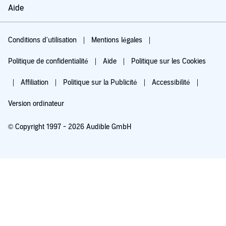
Aide
Conditions d'utilisation
Mentions légales
Politique de confidentialité
Aide
Politique sur les Cookies
Affiliation
Politique sur la Publicité
Accessibilité
Version ordinateur
© Copyright 1997 - 2026 Audible GmbH
Essayez pour 0,00 €
Renouvellement automatique à 5,99 €/mois après 30 jours. Annulation possible
chaque mois.