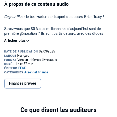
À propos de ce contenu audio
Gagner Plus
: le best-seller par l’expert du succès Brian Tracy !
Savez-vous que 80 % des millionnaires d'aujourd'hui sont de
première génération ? Ils sont partis de zéro, avec des études
ordinaires, parfois très limitées, et ont réussi à bâtir des fortunes
extraordinaires. La différence ? Ils ont développé des habitudes
spécifiques et une façon de penser qui les distinguent radicalement
des gens ordinaires.
Ce livre audio est basé sur l'interview de milliers de millionnaires et
l'analyse des 1 845 milliardaires recensés dans le monde. Brian
Tracy vous livre les méthodes exactes utilisées par les plus grandes
fortunes, de Warren Buffett à Bill Gates, en passant par les
entrepreneurs qui ont bâti leur empire à partir de rien.
Chaque chapitre est enrichi d'études de cas réels, de statistiques
Finances privées
saisissantes et d'exercices pratiques conçus pour vous aider à
développer les habitudes et l'état d'esprit des personnes les plus
prospères de notre époque.
Au fil de votre écoute, vous découvrirez :
• Les 10 habitudes fondamentales qui distinguent les millionnaires
des gens ordinaires ;