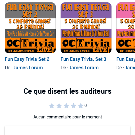
Fun Easy Trivia Set 2
Fun Easy Trivia, Set 3
Fun Easy 
De :
James Loram
De :
James Loram
De :
Jam
Aucun commentaire pour le moment