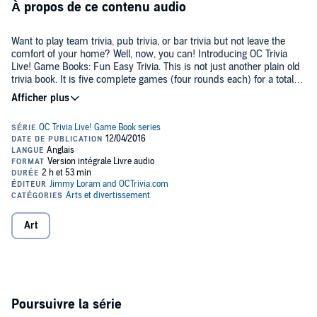
À propos de ce contenu audio
Want to play team trivia, pub trivia, or bar trivia but not leave the
comfort of your home? Well, now, you can! Introducing OC Trivia
Live! Game Books: Fun Easy Trivia. This is not just another plain old
trivia book. It is five complete games (four rounds each) for a total of
20 rounds. Play the game and have fun with friends at home, while
©2016 James Loram (P)2016 James Loram
commuting to work, on a long road trip, or just test yourself for fun.
Art
Poursuivre la série