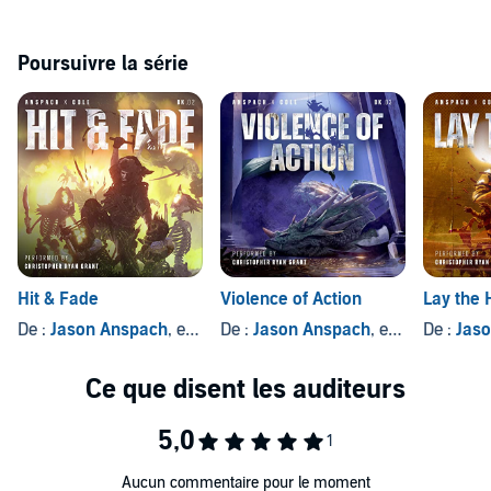
From the creators of Galaxy's Edge....
Buy in, and jock up for this thrilling WarGate adventure. A battle
Poursuivre la série
unlike any other is calling.
©2021 Jason Anspach & Nick Cole (P)2021 WarGate Books
Hit & Fade
Violence of Action
Lay the 
De :
Jason Anspach
, et autres
De :
Jason Anspach
, et autres
De :
Jas
Aucun commentaire pour le moment