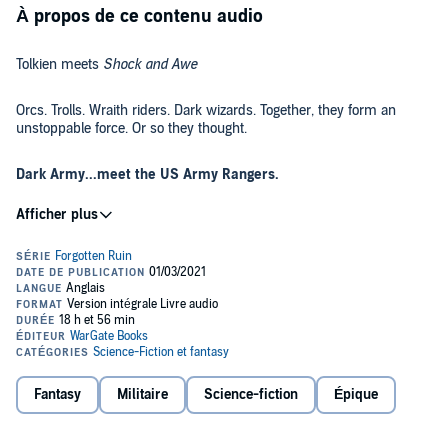
À propos de ce contenu audio
Tolkien meets
Shock and Awe
Orcs. Trolls. Wraith riders. Dark wizards. Together, they form an
unstoppable force. Or so they thought.
Dark Army...meet the US Army Rangers.
When a Joint Task Force of elite Rangers are transported to a strange
and fantastic future where science and evolution have incarnated
the evils of myth and legend, they find themselves surrounded,
pinned down, and in a desperate fight for their very survival -
against nightmares of flesh and blood made real. Which means only
one thing.
It’s time to Ranger up and stack bodies.
The forces of evil have no idea how dangerous a Ranger has been
trained to be, and once the action starts, it won’t let up in this no-
Fantasy
Militaire
Science-fiction
Épique
holds-barred, full-auto, epic battle for survival in the Forgotten Ruin.