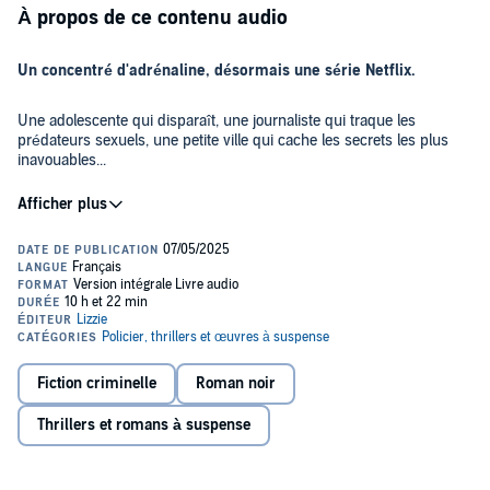
À propos de ce contenu audio
Un concentré d'adrénaline, désormais une série Netflix.
Une adolescente qui disparaît, une journaliste qui traque les
prédateurs sexuels, une petite ville qui cache les secrets les plus
inavouables...
Pourriez-vous pardonner à ceux qui ont brisé votre vie ?
Secrets, disparitions, complots, cabales sur le net, confréries
malfaisantes, vengeance...
Plus machiavélique que jamais, une plongée au cœur d'une
effroyable machination.
Fiction criminelle
Roman noir
©2010, 2011, 2025 Harlan Coben. Tous droits réservés, Belfond pour
la traduction française. Et, pour la présente édition, Belfond, un
département de Place des éditeurs, Netflix. Used with permission.
Thrillers et romans à suspense
(P)2025 Lizzie, un département d'Univers Poche, Paris