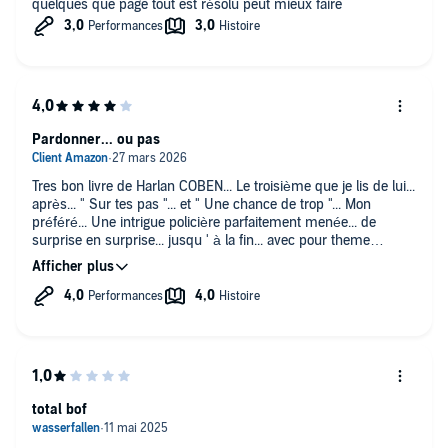
quelques que page tout est résolu peut mieux faire
Pardonner... ou pas
Tres bon livre de Harlan COBEN... Le troisième que je lis de lui...
après... " Sur tes pas "... et " Une chance de trop "... Mon
préféré... Une intrigue policière parfaitement menée... de
surprise en surprise... jusqu ' à la fin... avec pour theme
central... le pardon... Certains pardonnent... d' autres pas...
Autres thèmes importants... ceux de la calomnie et de la
rumeur... tares dont la médiocre humanité... souffre depuis
toujours... et auxquelles l ' irruption d' Internet... offre un terrain
de jeu des plus propices à leur manifestation... Internet... et les
media !... la television... avec ses ournalistes sans scrupules...
ne cherchant qu ' à crever l' ecran... de leur monstrueux ego...
à n ' importe quel prix... C' est une de ces journalistes à
sensation... qui est au coeur de l ' histoire... Pompier
total bof
incendiaire... prise dans un incendie... qu' elle a elle-meme
allumé... Peu reluisant personnage... comme la plus grande