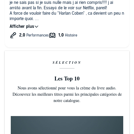
partie... des autres personnages... Une bien désolante
je ne sais pas si je suis nulle mais j ai rien compris!!!! j ai
humanité... celle que nous montre l ' auteur... Egoiste... bien-
arrêté avant la fin. Essayé de le voir sur Netflix, pareil!
pensante... hypocrite... Chacun... tout juste capable de s'
A force de vouloir faire du "Harlan Coben" , ca devient un peu n
apitoyer sur son propre sort... de la façon la plus obscène...
importe quoi.
Deux ou trois emergent du lot... ceux qui auraient le plus de
A mon avis.
raisons de se plaindre... Et eux-seuls savent pardonner...
Eux... et... Harlan COBEN ! ... qui pardonne à son " héroïne "...
avec la plus grande compassion !... la delivrant... de la torture
morale... qui commençait à la tourmenter... Chapeau...
monsieur COBEN... pour cette issue de secours... que vous lui
avez ménagée... de la plus ingenieuse façon !... Beaucoup de
vos lecteurs assidus n ' ont pas aimé ce livre... mais...
SÉLECTION
personnellement... je persiste et signe... c' est une vraie
reussite...
Les Top 10
La lecture est parfaitement en accord... Elle reste une lecture...
fidèle... qui ne tombe pas dans la sur-interpretation... trop
Nous avons sélectionné pour vous la crème du livre audio.
souvent de mise... chez d ' autres lecteurs...
Découvrez les meilleurs titres parmi les principales catégories de
notre catalogue.