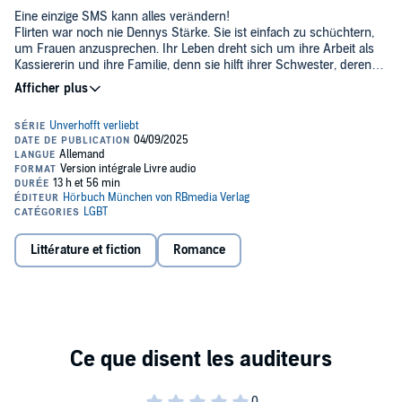
Eine einzige SMS kann alles verändern!
Flirten war noch nie Dennys Stärke. Sie ist einfach zu schüchtern,
um Frauen anzusprechen. Ihr Leben dreht sich um ihre Arbeit als
Kassiererin und ihre Familie, denn sie hilft ihrer Schwester, deren
Tochter großzuziehen.Doch dann erhält sie versehentlich eine SMS
von einer Fremden namens Eliza, die ausgerechnet sie um Dating-
Ratschläge bittet!Eliza ist das glatte Gegenteil von Denny: witzig,
kontaktfreudig — und heterosexuell. Trotz ihrer Unterschiede
freunden die beiden sich an. Schon bald verbringt Eliza ihre Abende
lieber damit, sich mit Denny zu unterhalten, als weiterhin ihr Glück
beim Online-Dating zu versuchen.Als sie sich zum ersten Mal
persönlich begegnen, existiert von Anfang an eine ganz besondere
Verbindung zwischen den beiden. Aber was Eliza für Denny
empfindet, kann unmöglich Liebe sein, oder? Es hat nichts zu
bedeuten, dass sie sich wünscht, die Männer, mit denen sie
Littérature et fiction
Romance
ausgeht, wären mehr wie Denny. Oder doch?Kann die falsche
Nummer doch der richtigen Frau gehören?Falsche Nummer,
richtige Frau ist ein lesbischer Liebesroman mit viel Gefühl und zwei
Hauptfiguren, die man sofort ins Herz schließt.©2020 Ylva Verlag
(P)2025 RBmedia Verlag