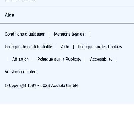
Aide
Conditions d'utilisation
Mentions légales
Politique de confidentialité
Aide
Politique sur les Cookies
Affiliation
Politique sur la Publicité
Accessibilité
Version ordinateur
© Copyright 1997 - 2026 Audible GmbH
Essayez pour 0,00 €
Renouvellement automatique à 5,99 €/mois après 30 jours. Annulation possible
chaque mois.