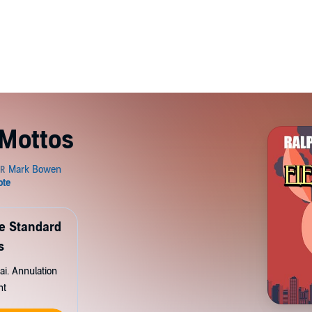
Mottos
de Standard
s
ai. Annulation
nt