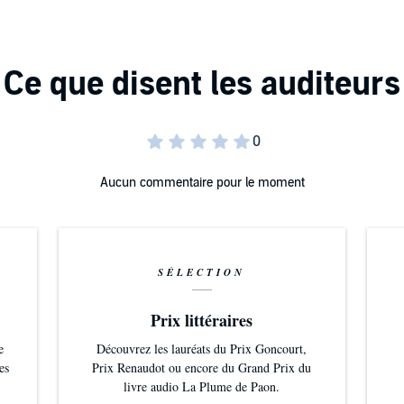
are challenges, pushing the reader toward personal
nts and Mottos is both a guide and a provocation. Emerson
His wisdom is not meant to be passively read, but actively
nary thinkers and find, perhaps, the words that will
Aucun commentaire pour le moment
 a PDF document with extra content.
SÉLECTION
Prix littéraires
e
Découvrez les lauréats du Prix Goncourt,
es
Prix Renaudot ou encore du Grand Prix du
livre audio La Plume de Paon.