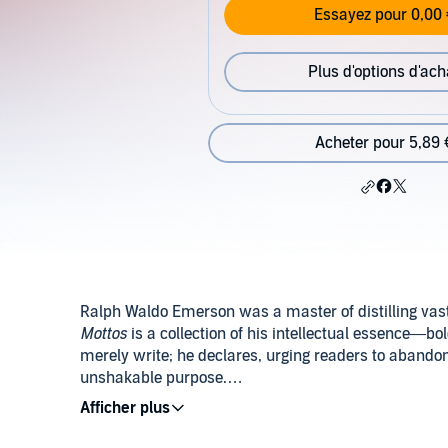
Essayez pour 0,00 
Plus d'options d'ach
Acheter pour 5,89 
Ralph Waldo Emerson was a master of distilling vast 
Mottos
is a collection of his intellectual essence—bo
merely write; he declares, urging readers to abando
unshakable purpose.
©2025 Strelbytskyy Multimedia Publishing (P)2025 
Each passage is a spark, igniting thought and action.
boundless strength of individual will. His words res