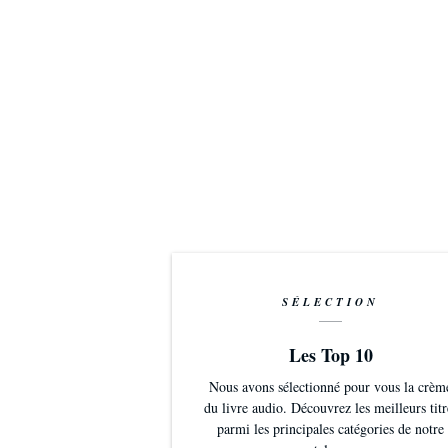
seekers of wisdom. These are not just mottos—they 
greatness.
For those who crave clarity amid life's noise, Eleme
does not offer comfort; he offers a call to courage. 
lived.
Dive into the mind of one of America's most revolutio
change your own path.
PLEASE NOTE: Along with this title, you will receive
SÉLECTION
Les Top 10
Nous avons sélectionné pour vous la crèm
du livre audio. Découvrez les meilleurs titr
parmi les principales catégories de notre