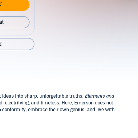
€
at
€
ideas into sharp, unforgettable truths.
Elements and
ld, electrifying, and timeless. Here, Emerson does not
n conformity, embrace their own genius, and live with
Strelbytskyy Multimedia Publishing
 He speaks of nature, the soul, self-reliance, and the
onate across centuries, inspiring rebels, dreamers, and