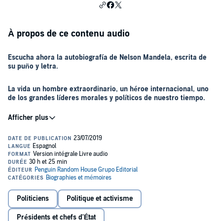
À propos de ce contenu audio
Escucha ahora la autobiografía de Nelson Mandela, escrita de
su puño y letra.
La vida un hombre extraordinario, un héroe internacional, uno
de los grandes líderes morales y políticos de nuestro tiempo.
El largo camino hacia la libertad
es la estimulante historia de la vida
épica de Nelson Mandela, una historia de adversidades, resistencia
y triunfo final narrada con la claridad y elocuencia de un líder nato.
Nelson Mandela representa para millones de personas el triunfo de
la dignidad y de la esperanza sobre la desesperación y el odio, de la
autodisciplina y el amor sobre la persecución y la ignominia. Su
extraordinaria vida consagrada a la lucha contra la opresión racial lo
hizo merecedor del Premio Nobel de la Paz y lo alzó a la presidencia
Politiciens
Politique et activisme
de su país.
Desde su triunfal puesta en libertad en 1990 se convirtió en el
Présidents et chefs d'État
centro del acontecimiento político más complejo y alentador de los