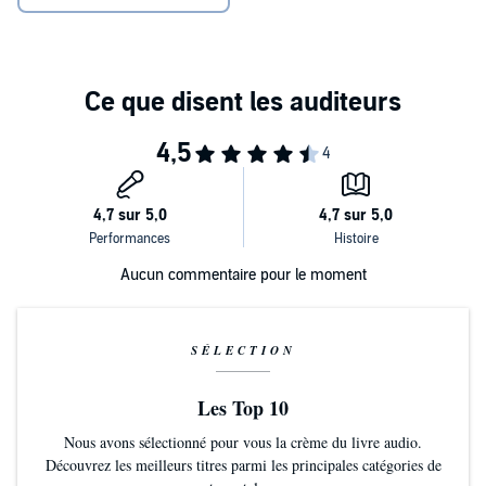
últimos tiempos.
En
El largo camino hacia la libertad
Nelson Mandela recorre el
sendero de su extraordinaria vida. Descubriremos sus primeros
pasos como estudiante y pasante en Johannesburgo, el lento
despertar de su conciencia política, la ruptura de su primer
matrimonio, la dolorosa separación de sus hijos, los veintisiete años
que estuvo en prisión -repletos de acontecimientos-, su libertad y la
Una obra magistral destinada a ocupar un lugar de honor entre
instauración definitiva en Sudáfrica de una democracia multirracial.
las memorias de las figuras más importantes de la historia,
ahora disponible en formato audiolibro.
Las palabras de Mandela:
Aucun commentaire pour le moment
«No nací con hambre de libertad, nací libre en todos los aspectos
que me era dado conocer. [...] Solo cuando empecé a comprender
que mi libertad infantil era una ilusión, cuando descubrí, siendo
joven, que mi libertad ya me había sido arrebatada, fue cuando
SÉLECTION
empecé a añorarla.»
«Me gustan los amigos que tienen pensamientos independientes,
porque suelen hacerte ver los problemas desde todos los ángulos».
Les Top 10
Nous avons sélectionné pour vous la crème du livre audio.
«Debemos usar el tiempo sabiamente y darnos cuenta de que
siempre es el momento oportuno para hacer las cosas bien».
Découvrez les meilleurs titres parmi les principales catégories de