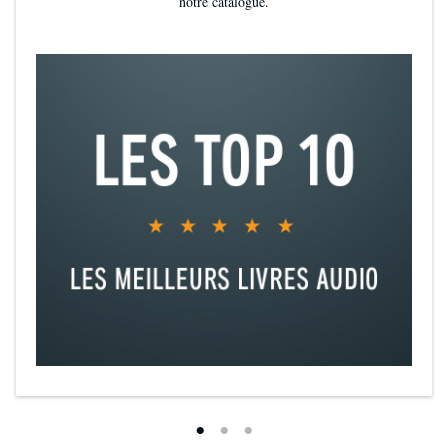
notre catalogue.
Please note: This audiobook is in Spanish.
©1994 Nelson Rolihlahla Mandela (P)2019 Penguin Random House
Grupo Editorial, S.A.U.