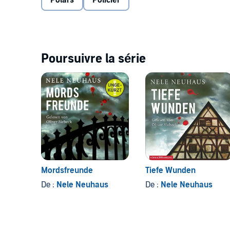
Polars
Policier
Aufklären von komplexen Fällen ist der Hörer auch
beiden Protagonisten.©2009 Ullstein Buchverlage
Hamburg
Poursuivre la série
Mordsfreunde
Tiefe Wunden
De :
Nele Neuhaus
De :
Nele Neuhaus