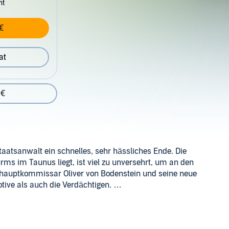
nt
€
at
 €
aatsanwalt ein schnelles, sehr hässliches Ende. Die
rms im Taunus liegt, ist viel zu unversehrt, um an den
alhauptkommissar Oliver von Bodenstein und seine neue
otive als auch die Verdächtigen.
sten deutschen Krimiautoren. In ihrer Krimireihe, die im
tein und Pia Kirchhoff vom Dezernat in Hofheim. Neben dem