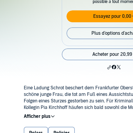
possible à tout mome
Essayez pour 0,00 
Plus d'options d'ach
Acheter pour 20,99
Eine Ladung Schrot beschert dem Frankfurter Oberst
schöne junge Frau, die tot am Fuß eines Aussichtstu
Folgen eines Sturzes gestorben zu sein. Für Krimin
Kollegin Pia Kirchhoff häufen sich bald sowohl die M
Über die Serie: Nele Neuhaus ist eine der erfolgreich
Taunus spielt, ermittelt das Duo Oliver von Bodens