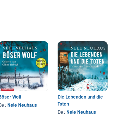
Böser Wolf
Die Lebenden und die
Im Wa
Toten
De :
Nele Neuhaus
De :
Ne
De :
Nele Neuhaus