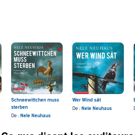
 immer auf dem neuesten Stand des Privatlebens der
 GmbH, Berlin (P)2017 Hörbuch Hamburg HHV GmbH,
Schneewittchen muss
Wer Wind sät
sterben
De :
Nele Neuhaus
De :
Nele Neuhaus