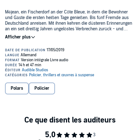
Méjean, ein Fischerdorf an der Côte Bleue, in dem die Bewohner
und Gäste die ersten heißen Tage genießen. Bis fünf Fremde aus
Deutschland anreisen. Mit ihnen kehren die düsteren Erinnerungen
an ein seit dreißig Jahren ungelöstes Verbrechen zurück - und
damit Misstrauen, Angst und Hass.
Sommer 1984: Claudia und Dorothea, Oliver, Barbara, Rüdiger und
Michael haben gerade Abitur gemacht. Die Clique verbringt einen
letzten gemeinsamen Urlaub im Ferienhaus von Michaels Eltern
und verlebt eine großartige Zeit. Bis eines Nachts Michael in eine
Bucht geht und nicht wieder auftaucht. Am nächsten Tag wird klar:
Es handelt sich um Mord. Doch die Polizei findet keinen Schuldigen,
Nun, im Sommer 2014, kehren die fünf überlebenden Freunde von
weder unter den Deutschen noch unter den Einheimischen.
einst nach Méjean zurück. Sie haben sich längst aus den Augen
verloren. Manche haben Karriere gemacht, andere sind gescheitert.
Polars
Policier
Doch sie alle haben einen Brief erhalten, der sie an diesen Ort
zurückzwingt. Auch Commissaire Renard aus Marseille reist an, weil
er ein Schreiben erhalten hat. Denn in diesem Sommer in Méjean,
>> Diese ungekürzte Hörbuch-Fassung genießt du exklusiv nur bei
so verspricht der anonyme Absender, werden sie endlich Michaels
Audible.
Mörder finden...
©2019 DuMont Buchverlag GmbH & Co. KG (P)2019 Audible Studios