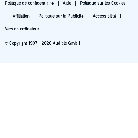
Politique de confidentialité
Aide
Politique sur les Cookies
Affiliation
Politique sur la Publicité
Accessibilité
Version ordinateur
© Copyright 1997 - 2026 Audible GmbH
Essayez pour 0,00 €
Renouvellement automatique à 5,99 €/mois après 30 jours. Annulation possible
chaque mois.