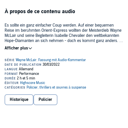
À propos de ce contenu audio
Es sollte ein ganz einfacher Coup werden. Auf einer bequemen
Reise im berühmten Orient-Express wollten der Meisterdieb Wayne
McLair und seine Begleiterin Isabelle Chevalier den weltbekannten
Hope-Diamanten an sich nehmen - doch es kommt ganz anders. In
einer stürmischen Nacht wird Lord Francis Hope ermordet. Der
©2022 Maritim Verlag (P)2022 Maritim Verlag
Verdacht fällt auf McLair selbst, der seinen Diebstahl angekündigt
und eine Visitenkarte hinterlassen hatte. Wurde der charmante
Meisterdieb tatsächlich zu einem Mörder?
Historique
Policier