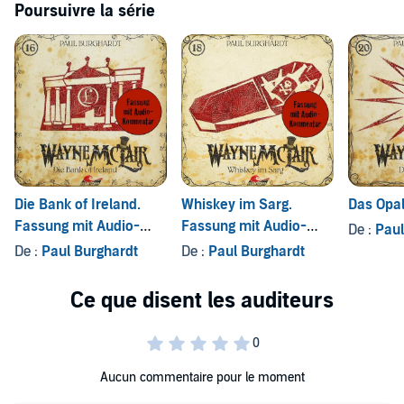
Poursuivre la série
Die Bank of Ireland.
Whiskey im Sarg.
Das Opa
Fassung mit Audio-
Fassung mit Audio-
De :
Paul
Kommentar
Kommentar
De :
Paul Burghardt
De :
Paul Burghardt
Aucun commentaire pour le moment