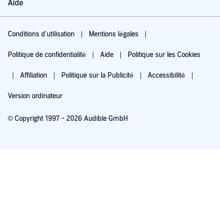
Aide
Conditions d'utilisation
Mentions légales
Politique de confidentialité
Aide
Politique sur les Cookies
Affiliation
Politique sur la Publicité
Accessibilité
Version ordinateur
© Copyright 1997 - 2026 Audible GmbH
Essayez pour 0,00 €
Renouvellement automatique à 5,99 €/mois après 30 jours. Annulation possible
chaque mois.