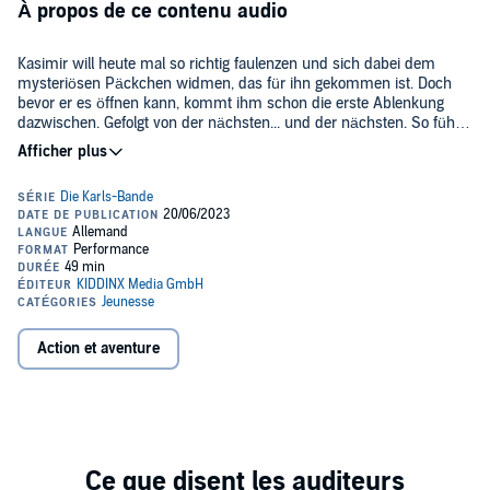
À propos de ce contenu audio
Kasimir will heute mal so richtig faulenzen und sich dabei dem
mysteriösen Päckchen widmen, das für ihn gekommen ist. Doch
bevor er es öffnen kann, kommt ihm schon die erste Ablenkung
dazwischen. Gefolgt von der nächsten... und der nächsten. So führt
eins zum anderen und ehe er sich versieht, sitzt Kasi im Kanu und
©2023 KIDDINX Studios GmbH, Berlin (P)2023 KIDDINX Studios
treibt auf dem Fluss einem unerwarteten Abenteuer entgegen – mit
GmbH, Berlin
einer tierischen Begleiterin an Bord.
Action et aventure