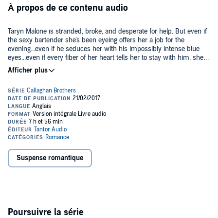
À propos de ce contenu audio
Taryn Malone is stranded, broke, and desperate for help. But even if
the sexy bartender she's been eyeing offers her a job for the
evening...even if he seduces her with his impossibly intense blue
eyes...even if every fiber of her heart tells her to stay with him, she
can't. Because Taryn Malone doesn't exist. Jake Callaghan has been
©2014 Abbie Zanders (P)2017 Tantor
running the family's Irish pub for years now. When he sees Taryn
standing out alone in the rain, he does what he's been trained to do
as a SEAL - he rescues her. It has nothing to do with her full, firm
curves, or her loose, golden-blonde hair, or the way she brushes
against him that sends lightning bolts through his body. It's just the
right thing to do. Really. But both Taryn and Jake are hiding secrets
from each other. Dangerous secrets. And neither one of them knows
just how dangerous it can be to fall in love. Contains mature themes.
Suspense romantique
Poursuivre la série