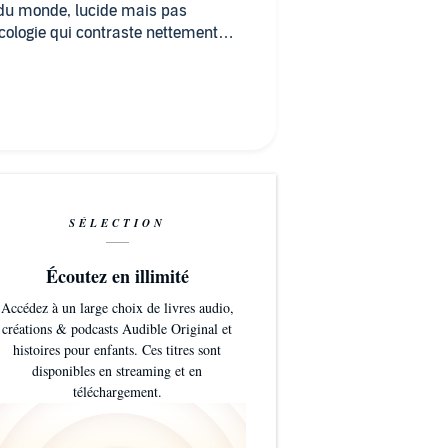
 du monde, lucide mais pas
écologie qui contraste nettement
nces apocalyptiques qu'on entend
ui détache bien les mots et rend
i ne parle pas parfaitement
SÉLECTION
Écoutez en illimité
Accédez à un large choix de livres audio,
créations & podcasts Audible Original et
histoires pour enfants. Ces titres sont
disponibles en streaming et en
téléchargement.