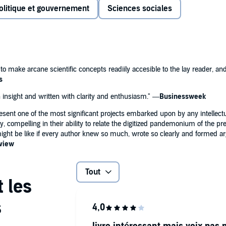
olitique et gouvernement
Sciences sociales
 of catastrophe. Environmental damage, climate change,
 were all factors in the demise of these societies, but
lar problems face us today and have already brought
llapse
is destined to take its place as one of the essential
ralia are trying to cope in innovative ways. Despite our
can our world best avoid committing ecological suicide?
nrivaled political power, ominous warning signs have
ike Montana.
ntil Yesterday
, coming from Viking in January 2013.
y to make arcane scientific concepts readiily accesible to the lay reader, an
s
h insight and written with clarity and enthusiasm." —
Businessweek
sent one of the most significant projects embarked upon by any intellectu
ty, compelling in their ability to relate the digitized pandemonium of the p
e might be like if every author knew so much, wrote so clearly and formed
view
Tout