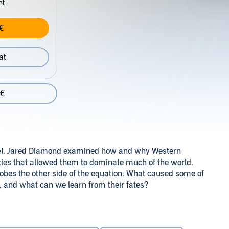
nt
€
at
 €
l
, Jared Diamond examined how and why Western
ties that allowed them to dominate much of the world.
obes the other side of the equation: What caused some of
uin, and what can we learn from their fates?
l-encompassing global thesis through a series of
om the Polynesian cultures on Easter Island to the
d the Maya and finally to the doomed Viking colony on