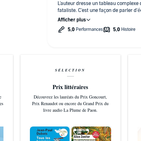
L'auteur dresse un tableau complexe
fataliste. C'est une façon de parler d'
avec l'optimisme aveugle ou les anno
généralement.
J'aime beaucoup la voix du lecteur, q
l'écoute plus facile pour quelqu'un qu
l'anglais.
SÉLECTION
Prix littéraires
e
Découvrez les lauréats du Prix Goncourt,
es
Prix Renaudot ou encore du Grand Prix du
livre audio La Plume de Paon.