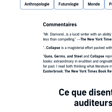
Anthropologie
Futurologie
Monde
P
Greenland, Diamond traces the fundamental pattern
rapid population growth, and unwise political choices
other societies found solutions and persisted. Simi
Brilliant, illuminating, and immensely absorbing,
Co
disaster to Rwanda and Haiti, even as China and Aust
books of our time, raising the urgent question: How 
Commentaires
own society’s apparently inexhaustible wealth and u
begun to emerge even in ecologically robust areas l
Look out for Jared Diamond's latest book,
The World U
"Mr. Diamond...is a lucid writer with an abilit
less than compelling." —
The New York Time
"...
Collapse
is a magisterial effort packed wit
"
Guns, Germs, and Steel
and
Collapse
repre
books: extraordinary in erudition and originali
far past. I read both thinking what literatur
Easterbrook
,
The New York Times Book Re