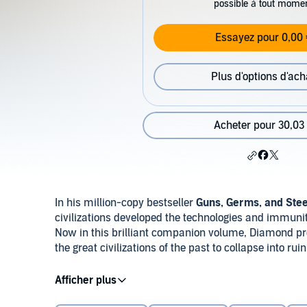
possible à tout mome
Essayez pour 0,00 
Plus d'options d'ach
Acheter pour 30,03
In his million-copy bestseller
Guns, Germs, and Stee
civilizations developed the technologies and immuni
Now in this brilliant companion volume, Diamond pr
the great civilizations of the past to collapse into r
As in
Guns, Germs, and Steel
, Diamond weaves an al
fascinating historical-cultural narratives. Moving fr
flourishing American civilizations of the Anasazi an