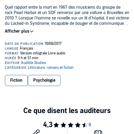
Quel rapport entre la mort en 1967 des musiciens du groupe de
rock Pearl Harbor et un SDF renversé par une voiture à Bruxelles en
2010 ? Lorsque l'homme se réveille sur un lit d'hôpital, il est victime
du Locked-in Syndrome, incapable de bouger et de communiquer.
Pour comprendre ce qui lui est arrivé, il tente de reconstituer le
puzzle de sa vie. Des caves enfumées de Paris, Londres et Berlin,
où se croisent les Beatles, les Stones, Clapton et les Who, à l'enfer
du Vietnam, il se souvient de l'effervescence et de la folie des
années 1960, quand tout a commencé...
>> Ce livre audio en version intégrale vous est proposé en
exclusivité par Audible et est uniquement disponible en
téléchargement.©2012 La Manufacture de livres (P)2017 Audible
Fiction
Psychologie
Studios