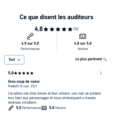
"Je tiens toujours le rôle du torturé de service. Quand votre vie
explose en mille morceaux, que reste-t-il ? Découvrir qui l'on est ?
No way."
La peur n'évite pas le danger, Jameson.
"Oublier le passé est-il envisageable ? Pas sûr quand il se mêle
désespérément au présent. Objectif n°1 : ne plus sombrer."
Un peu de nerfs, Mademoiselle Tentiller...
Le plus pertinent
Tout
"Les questions existentielles attirent souvent vers les ténèbres.
Pourtant, je dois me raccrocher à ma lumière..."
Capitaine Azarov, il va falloir vous reprendre !
Gros coup de coeur
Marc, Simon, Louise, Adam, Eva et Alex. Six âmes liées.
J’ai adoré ces trois tomes et leur univers. Les voix se prêtent
très bien aux personnages et nous embarquent à travers
©2020 Black Ink Editions (P)2021 Audible Studios
diverses émotions .