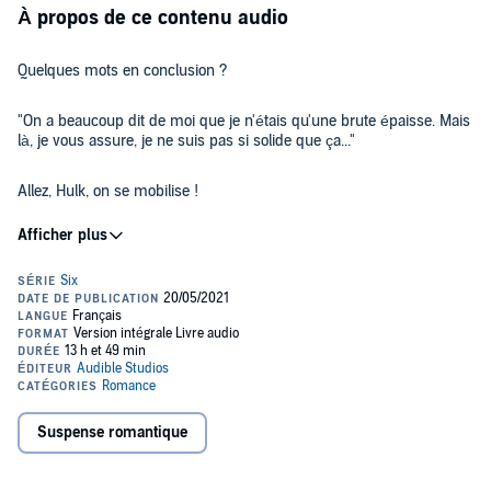
À propos de ce contenu audio
Quelques mots en conclusion ?
"On a beaucoup dit de moi que je n'étais qu'une brute épaisse. Mais
là, je vous assure, je ne suis pas si solide que ça..."
Allez, Hulk, on se mobilise !
"Le petit insouciant, c'est comme ça qu'on me voit ? Moi qui
m'accommodais des orages en dansant sous la pluie, je me suis fait
foudroyer."
Un coup de pouce du destin, peut-être ?
"À ceux qui pensent que je suis naïve, je répondrais qu'ils n'ont pas
rencontré un Londonien plus instable qu'une grenade..."
Suspense romantique
Besoin d'un "honey" susurré ?