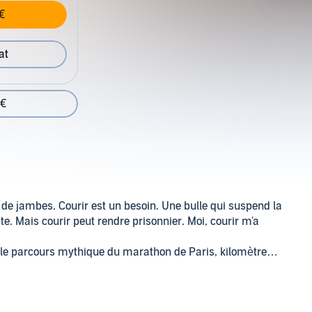
€
at
 €
 de jambes. Courir est un besoin. Une bulle qui suspend la
uite. Mais courir peut rendre prisonnier. Moi, courir m'a
 le parcours mythique du marathon de Paris, kilomètre
rique depuis la bataille de Marathon, un tour du monde de
e promenade philosophique dans la tête d'un sportif, et
es joies et des douleurs d'un coureur pas comme les