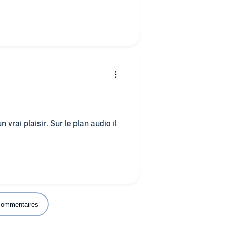
un (ou plusieurs) marathon.
o) ce texte avec grand plaisir d'ici
n de poésie des 42 courses de
n vrai plaisir. Sur le plan audio il
 commentaires