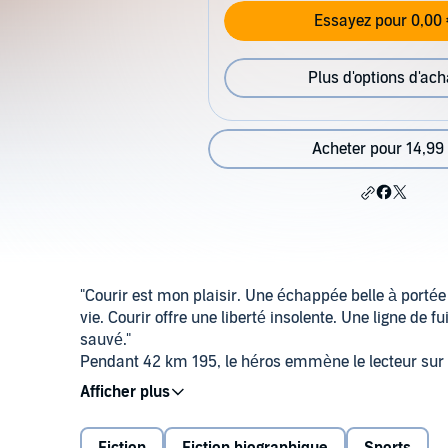
Essayez pour 0,00 
Plus d'options d'ach
Acheter pour 14,99
"Courir est mon plaisir. Une échappée belle à portée
vie. Courir offre une liberté insolente. Une ligne de f
sauvé."
Pendant 42 km 195, le héros emmène le lecteur sur
après kilomètre. Ce roman est aussi un voyage histo
42 courses parmi les plus réputées de la planète, un
une aventure humaine faite des élans, des doutes, d