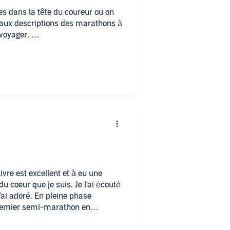
es dans la tête du coureur ou on
et aux descriptions des marathons à
 voyager.
de culture et une histoire
urant je n'ai pas vu le temps
vre est excellent et à eu une
du coeur que je suis. Je l'ai écouté
'ai adoré. En pleine phase
remier semi-marathon en
n m'a donné encore plus envie