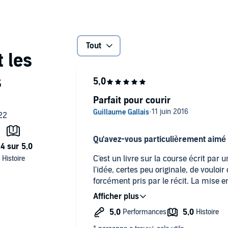
osé en exclusivité par Audible et est uniquement disponible
ammarion
Tout
Parfait pour courir
Qu'avez-vous particulièrement aimé 
C'est un livre sur la course écrit pa
l'idée, certes peu originale, de vouloi
forcément pris par le récit. La mise 
marathons" en plus de l'histoire perso
extrêmement bien les 42 chapitres de 
Avec quel autre livre pouvez-vous c
pourquoi.