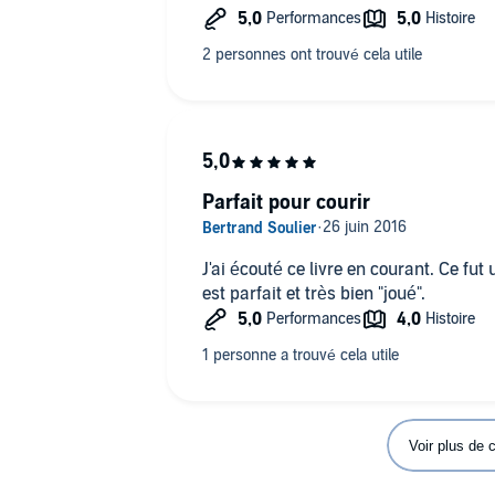
d'aller plus haut et de courir un jour 
Je relirai (facon de parler pour un audi
ma course.
PS : à quand le récit détaillé et plei
Maverick ? ;-)
Parfait pour courir
J'ai écouté ce livre en courant. Ce fut u
est parfait et très bien "joué".
Voir plus de