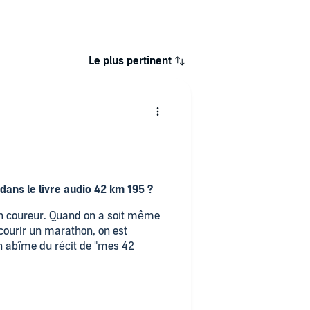
Le plus pertinent
dans le livre audio 42 km 195 ?
r un coureur. Quand on a soit même
r courir un marathon, on est
en abîme du récit de "mes 42
nnelle du narrateur habillent
l'ouvrage.
omparer 42 km 195 ? Expliquez