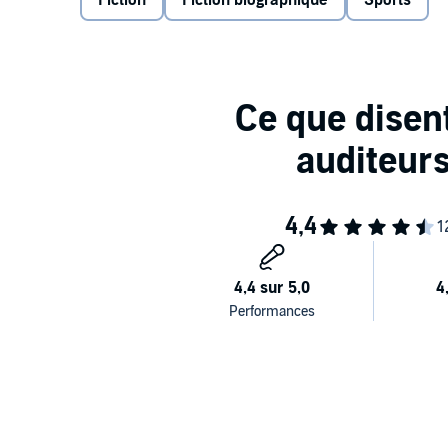
Fiction
Fiction biographique
Sports
autres.
>> Ce livre audio en version intégrale vous est prop
en téléchargement.©2015 Flammarion (P)2016 Fl