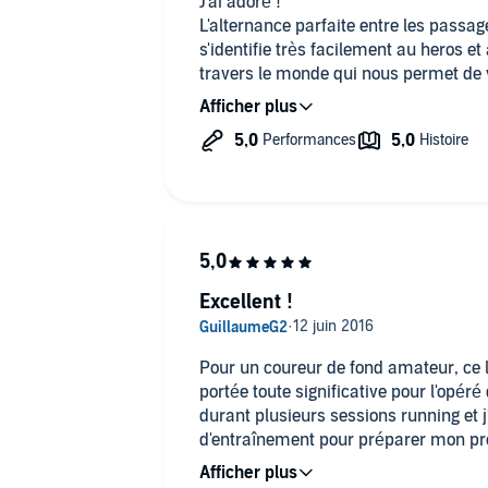
J'ai adoré !
L'alternance parfaite entre les passag
s'identifie très facilement au heros 
travers le monde qui nous permet de
Une petite touche légère d'histoire et 
émotionnelle avec ce don de cœur.
Je dis bravo. Idéal pour écouter en co
passer.
Excellent !
Pour un coureur de fond amateur, ce li
portée toute significative pour l'opéré 
durant plusieurs sessions running et j
d'entraînement pour préparer mon p
septembre, cette histoire de maratho