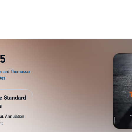
95
de Standard
s
ai. Annulation
nt