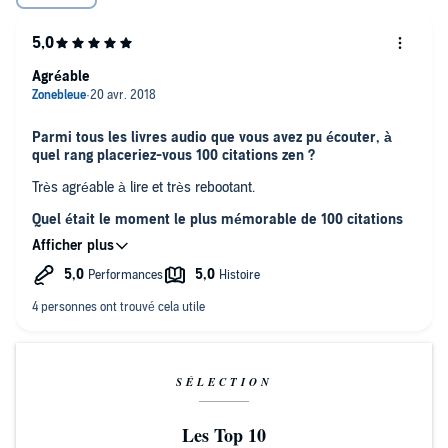
Agréable
Parmi tous les livres audio que vous avez pu écouter, à
quel rang placeriez-vous 100 citations zen ?
Très agréable à lire et très rebootant.
Quel était le moment le plus mémorable de 100 citations
zen ?
Du début à la fin
Quelle était votre scène favorite ?
Toutes
Avez-vous pu avoir une réaction excessive concernant ce
SÉLECTION
livre ? Est-ce qu'il vous a fait rire ou pleurer ?
Il m'a fait dresser les poils
Les Top 10
Avez-vous d'autres commentaires ?