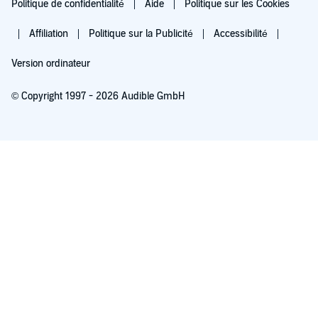
Politique de confidentialité
Aide
Politique sur les Cookies
Affiliation
Politique sur la Publicité
Accessibilité
Version ordinateur
© Copyright 1997 - 2026 Audible GmbH
Essayez pour 0,00 €
Renouvellement automatique à 5,99 €/mois après 30 jours. Annulation possible
chaque mois.