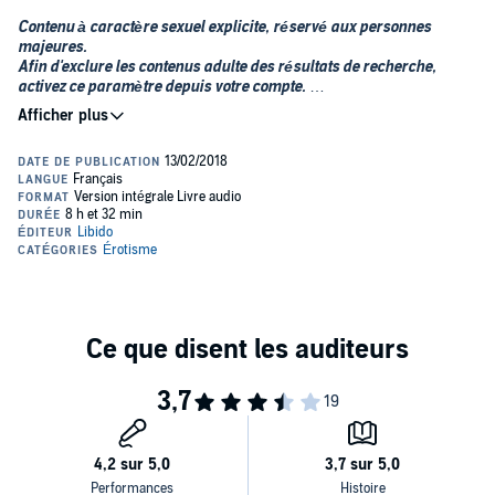
Contenu à caractère sexuel explicite, réservé aux personnes
majeures.
Afin d'exclure les contenus adulte des résultats de recherche,
activez ce paramètre depuis votre compte.
Sans doute le livre le plus excitant de ces dix dernières années.
Dans l'insouciance et la libéralisation des mœurs des années 70, le
narrateur nous livre l'histoire de Maryka, sa femme à l'appétit sexuel
inassouvi.
D'un mariage bourgeois à l'abandon des sens dans une débauche
de plaisirs, l'auteur ne cache rien des pulsions de son "joyau" qu'il
pousse, autant par vice que pour satisfaire ses fantasmes, à se
livrer à tous les hommes qui la réclament. Et Dieu sait si la jeune
beauté de sa femme déclenche les passions masculines sur son
passage.
Addict au sexe des hommes, Maryka ne peut concevoir une journée
sans être prise par des inconnus qu'elle utilise pour satisfaire son
intarissable envie de jouissance. Et rien ne l'excite autant que de
ramener à son mari les preuves tangibles de ses multiples
infidélités. Complice ou dindon, ce dernier s'excite aux récits
incendiaires de sa femme qui ne lui épargne aucun détail de ses
aventures.