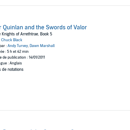
r Quinlan and the Swords of Valor
 Knights of Arrethtrae, Book 5
:
Chuck Black
par :
Andy Turvey
,
Dawn Marshall
ée : 5 h et 42 min
e de publication : 14/01/2011
gue : Anglais
 de notations