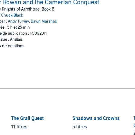
r Rowan and the Camerian Conquest
 Knights of Arrethtrae, Book 6
:
Chuck Black
par :
Andy Turvey
,
Dawn Marshall
ée : 5 h et 25 min
e de publication : 14/01/2011
gue : Anglais
 de notations
The Grail Quest
Shadows and Crowns
11 titres
5 titres