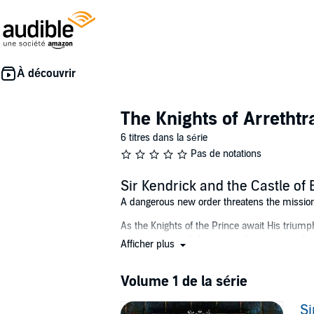
The Knights of Arrethtr
6 titres dans la série
Pas de notations
Sir Kendrick and the Castle of 
A dangerous new order threatens the mission of
As the Knights of the Prince await His triumph
when a new and dangerous threat is revealed,
Afficher plus
discover the identity and origin of a secreti
young people in the kingdom to join his festi
Volume 1 de la série
disappears while trying to discover the truth 
save Duncan and call upon the knight of Chessi
Si