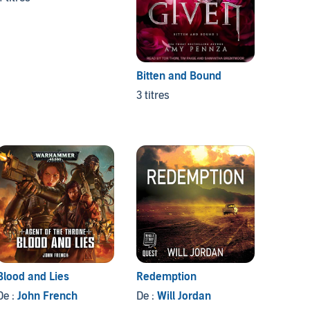
Bitten and Bound
The Pa
3 titres
3 titres
Blood and Lies
Redemption
Knight’
De :
John French
De :
Will Jordan
De :
SJ