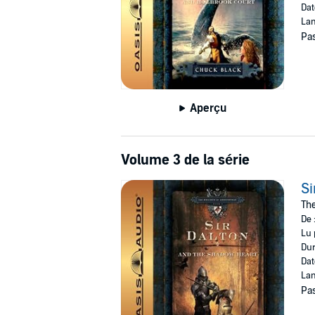
Dat
Lan
Pas
Aperçu
Volume 3 de la série
Si
The
De 
Lu 
Dur
Dat
Lan
Pas