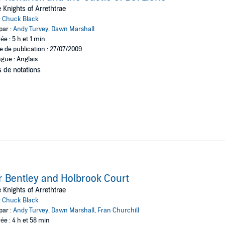
 Knights of Arrethtrae
:
Chuck Black
par :
Andy Turvey
,
Dawn Marshall
ée : 5 h et 1 min
e de publication : 27/07/2009
gue : Anglais
 de notations
r Bentley and Holbrook Court
 Knights of Arrethtrae
:
Chuck Black
par :
Andy Turvey
,
Dawn Marshall
,
Fran Churchill
ée : 4 h et 58 min