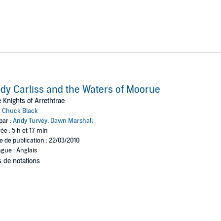
dy Carliss and the Waters of Moorue
 Knights of Arrethtrae
:
Chuck Black
par :
Andy Turvey
,
Dawn Marshall
ée : 5 h et 17 min
e de publication : 22/03/2010
gue : Anglais
 de notations