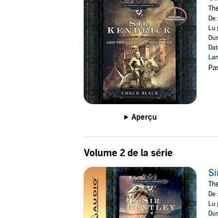
©2008 Chuck Black (P)2009 Oasis
The
De 
Lu 
Dur
Dat
Lan
Pas
Aperçu
Volume 2 de la série
Si
The
De 
Lu 
Dur