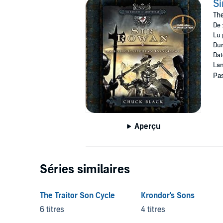
Si
The
De 
Lu 
Dur
Dat
Lan
Pas
Aperçu
Séries similaires
The Traitor Son Cycle
Krondor's Sons
6 titres
4 titres