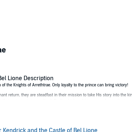
ae
Bel Lione Description
 the Knights of Arrethtrae. Only loyalty to the prince can bring victory!
ant return, they are steadfast in their mission to take His story into the 
 their mission is jeopardized. Sir Kendrick and his young charge, the imp
ve new order known as the Conquistero Knights. They travel to the city of B
vals, after which many choose not to return home. Their families keep quie
of Lord Ra's castle, Sir Kendrick attempts to find and enlist the help of a 
ngton to join in the battle against the evil Lord Ra.
r Kendrick and the Castle of Bel Lione