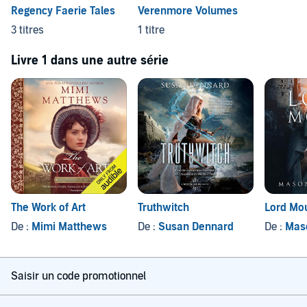
Regency Faerie Tales
Verenmore Volumes
3 titres
1 titre
Livre 1 dans une autre série
The Work of Art
Truthwitch
Lord Mo
De :
Mimi Matthews
De :
Susan Dennard
De :
Mas
Saisir un code promotionnel