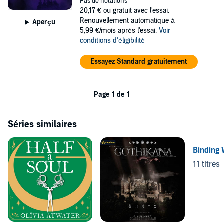
©2023 N Dominic (P)2023 N Dominic
Pas de notations
20,17 €
ou gratuit avec l'essai.
Renouvellement automatique à
Aperçu
5,99 €/mois après l'essai.
Voir
conditions d'éligibilité
Essayez Standard gratuitement
Page 1 de 1
Séries similaires
Binding
11 titres