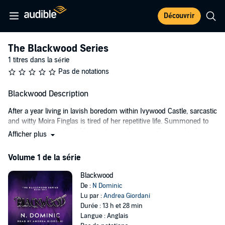
Découvrir
The Blackwood Series
1 titres dans la série
Pas de notations
Blackwood Description
After a year living in lavish boredom within Ivywood Castle, sarcastic
and witty Moira Finglas is tired of her repetitive life. Summoned to
court by her betrothed, Moira is trapped in an endless cycle of
Afficher plus
monotony. Moira survives on foul language and small adventures,
primarily thanks to her brother, Amis, and her love of reading.
Volume 1 de la série
After a chance encounter at the Autumn Ball, Moira finds herself
Blackwood
entangled with the honorable outlaw, Roman Loxley. Moira is forced
De :
N Dominic
to reevaluate everything she knows about Ivywood Castle and its
Lu par :
Andrea Giordani
ruler, Prince Lyric. New loyalties must be made, and Moira has no
Durée : 13 h et 28 min
choice but to step outside the comfortable world she knows.
Langue : Anglais